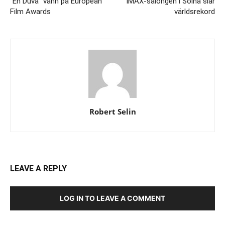
”En Duva” vann på European
IMAX-salongen i Solna slår
Film Awards
världsrekord
Robert Selin
LEAVE A REPLY
LOG IN TO LEAVE A COMMENT