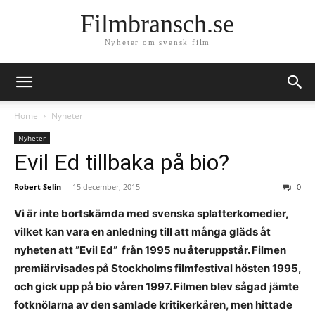
Filmbransch.se
Nyheter om svensk film
Home
Nyheter
Nyheter
Evil Ed tillbaka på bio?
Robert Selin
-
15 december, 2015
0
Vi är inte bortskämda med svenska splatterkomedier,
vilket kan vara en anledning till att många gläds åt
nyheten att ”Evil Ed” från 1995 nu återuppstår. Filmen
premiärvisades på Stockholms filmfestival hösten 1995,
och gick upp på bio våren 1997. Filmen blev sågad jämte
fotknölarna av den samlade kritikerkåren, men hittade