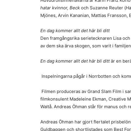
Huvudrollsinnehavarna är Karin Franz Körlof
hatar kvinnor, Beck
och Suzanne Reuter (
Ha
Mjönes, Arvin Kananian, Mattias Fransson, E
En dag kommer allt det här bli ditt
Den framgångsrika serietecknaren Lisa och h
av dem ska ärva skogen, som varit i familjen
En dag kommer allt det här bli ditt
är en berä
Inspelningarna pågår i Norrbotten och kommer
Filmen produceras av Grand Slam Film i sam
filmkonsulent Madeleine Ekman, Creative Me
Waltå. Andreas Öhman står för manus och re
Andreas Öhman har gjort flertalet prisbelön
Guldbaggen och shortlistades som Best Forei