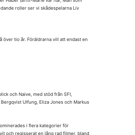
ter Haber (
Britt-Marie var här, Män som
edande roller ser vi skådespelarna Liv
ver tio år. Föräldrarna vill att endast en
lick och Naive, med stöd från SFI,
 Bergqvist Ulfung, Eliza Jones och Markus
ominerades i flera kategorier för
t och regisserat en lång rad filmer, bland