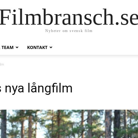
Filmbransch.s
Nyheter om svensk film
A TEAM
KONTAKT
ilm
nya långfilm