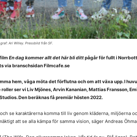
: Ari Willey. Pressbild från SF.
film
En dag kommer allt det här bli ditt
pågår för fullt i Norrbot
kts via branschsidan Filmcafe.se
mma hem, våga möta det förflutna och om att växa upp. I huvudr
roller ser vi Liv Mjönes, Arvin Kananian, Mattias Fransson, Em
 Studios. Den beräknas få premiär hösten 2022.
ng och se karaktärerna komma till liv genom kläderna, miljöerna o
h mäktigt att se alla kämpa för samma vision, säger Andreas Öhm