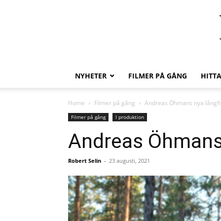
NYHETER
FILMER PÅ GÅNG
HITT
Home
Filmer på gång
Andreas Öhmans nya långf
Filmer på gång
I produktion
Andreas Öhmans 
Robert Selin
-
23 augusti, 2021