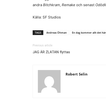
andra
Bitchkram
,
Remake
och senast
Odödl
Källa: SF Studios
TAGS
Andreas Öhman
En dag kommer allt det här 
Previous article
JAG ÄR ZLATAN flyttas
Robert Selin