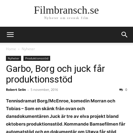
Filmbransch.se
Nyheter om svensk film
Home
Nyheter
Nyheter
Produktionsstöd
Garbo, Borg och juck får
produktionsstöd
Robert Selin
-
5 november, 2016
0
Tennisdramat Borg/McEnroe, komedin Morran och
Tobias – Som en skänk från ovan och
dansdokumentären Juck är tre av elva projekt bland
oktobers produktionsstöd. Kommande Bamsefilmen får
automatstöd och en dokumentär om Utøya får stöd