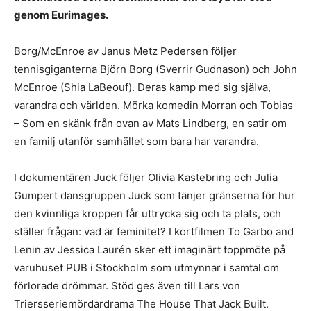
genom Eurimages.
Borg/McEnroe av Janus Metz Pedersen följer
tennisgiganterna Björn Borg (Sverrir Gudnason) och John
McEnroe (Shia LaBeouf). Deras kamp med sig själva,
varandra och världen. Mörka komedin Morran och Tobias
– Som en skänk från ovan av Mats Lindberg, en satir om
en familj utanför samhället som bara har varandra.
I dokumentären Juck följer Olivia Kastebring och Julia
Gumpert dansgruppen Juck som tänjer gränserna för hur
den kvinnliga kroppen får uttrycka sig och ta plats, och
ställer frågan: vad är feminitet? I kortfilmen To Garbo and
Lenin av Jessica Laurén sker ett imaginärt toppmöte på
varuhuset PUB i Stockholm som utmynnar i samtal om
förlorade drömmar. Stöd ges även till Lars von
Triersseriemördardrama The House That Jack Built.