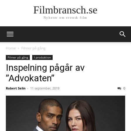
Filmbransch.se
Nyheter om svensk film
Home
Filmer på gång
Filmer på gång
I produktion
Inspelning pågår av
”Advokaten”
Robert Selin
-
11 september, 2019
0