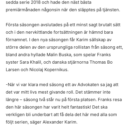
sedda serie 2018 och hade den näst bästa
premiärmånaden någonsin när den släpptes på tjänsten.
Första säsongen avslutades på ett minst sagt brutalt sätt
och i den nervkittlande fortsättningen är hämnd bara
förnamnet. I den nya säsongen får Karim sällskap av
större delen av den ursprungliga rollistan från säsong ett,
bland andra hyllade Malin Buska, som spelar Franks
syster Sara Khalil, och danska stjärnorna Thomas Bo
Larsen och Nicolaj Kopernikus.
-När vi var klara med säsong ett av Advokaten sa jag att
det var mitt livs mest givande roll. Det stämmer inte
längre – säsong två står nu på första platsen. Franks resa
den här säsongen har varit helt fantastisk! Det ska
verkligen bli underbart att få dela det här med alla som
följt serien, säger Alexander Karim.