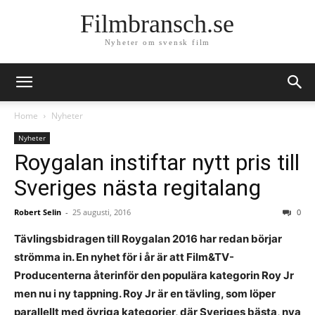
Filmbransch.se
Nyheter om svensk film
Home
Nyheter
Nyheter
Roygalan instiftar nytt pris till
Sveriges nästa regitalang
Robert Selin
-
25 augusti, 2016
0
Tävlingsbidragen till Roygalan 2016 har redan börjar
strömma in. En nyhet för i år är att Film&TV-
Producenterna återinför den populära kategorin Roy Jr
men nu i ny tappning. Roy Jr är en tävling, som löper
parallellt med övriga kategorier, där Sveriges bästa, nya