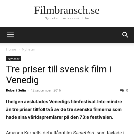
Filmbransch.se
Nyheter om svensk film
Home
Nyheter
Nyheter
Tre priser till svensk film i
Venedig
Robert Selin
-
12 september, 2016
0
I helgen avslutades Venedigs filmfestival. Inte mindre
än tre priser tillföll två av de tre svenska filmerna som
hade sina världspremiärer på den 73:e festivalen.
Amanda Kernells debutlångfilm
Sameblod,
som tävlade i