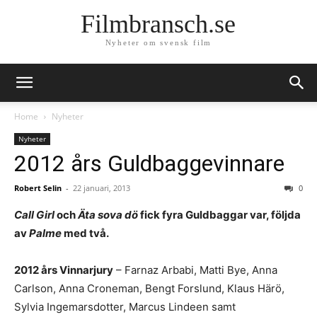
Filmbransch.se
Nyheter om svensk film
Home
Nyheter
Nyheter
2012 års Guldbaggevinnare
Robert Selin
-
22 januari, 2013
0
Call Girl
och
Äta sova dö
fick fyra Guldbaggar var, följda
av
Palme
med två.
2012 års Vinnarjury
– Farnaz Arbabi, Matti Bye, Anna
Carlson, Anna Croneman, Bengt Forslund, Klaus Härö,
Sylvia Ingemarsdotter, Marcus Lindeen samt