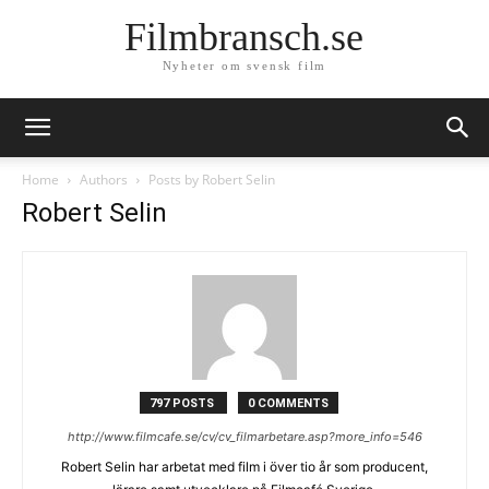
Filmbransch.se
Nyheter om svensk film
Home
Authors
Posts by Robert Selin
Robert Selin
797 POSTS
0 COMMENTS
http://www.filmcafe.se/cv/cv_filmarbetare.asp?more_info=546
Robert Selin har arbetat med film i över tio år som producent,