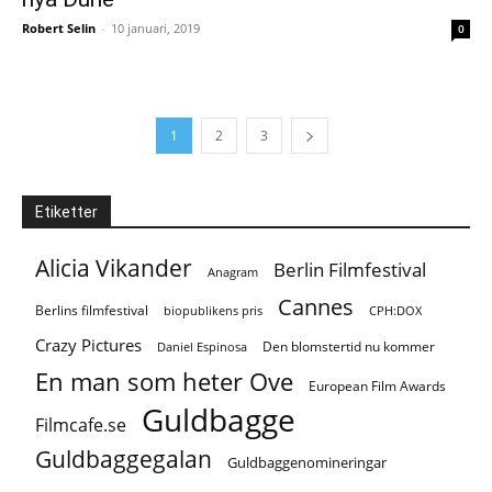
Robert Selin
-
10 januari, 2019
0
1
2
3
Etiketter
Alicia Vikander
Berlin Filmfestival
Anagram
Cannes
Berlins filmfestival
biopublikens pris
CPH:DOX
Crazy Pictures
Den blomstertid nu kommer
Daniel Espinosa
En man som heter Ove
European Film Awards
Guldbagge
Filmcafe.se
Guldbaggegalan
Guldbaggenomineringar