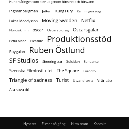
Hundraåringen som klev ut genom fönstret och försvann
Ingmar bergman
Kung Fury
Jätten
Känn ingen sorg
Moving Sweden
Netflix
Lukas Moodysson
Oscarsgalan
oscar
Nordisk film
Oscarsbidrag
Produktionsstöd
Petra Mede
Pleasure
Ruben Östlund
Roygalan
SF Studios
Solsidan
Shooting star
Sundance
Svenska Filminstitutet
The Square
Toronto
Turist
Triangle of sadness
Utvandrarna
Vi är bäst
Äta sova dö
Nyheter
Filmer på gång
Hitta team
Kontakt