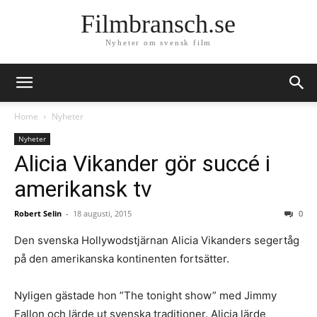
Filmbransch.se
Nyheter om svensk film
Home
Nyheter
Nyheter
Alicia Vikander gör succé i
amerikansk tv
Robert Selin
-
18 augusti, 2015
0
Den svenska Hollywodstjärnan Alicia Vikanders segertåg
på den amerikanska kontinenten fortsätter.
Nyligen gästade hon ”The tonight show” med Jimmy
Fallon och lärde ut svenska traditioner. Alicia lärde