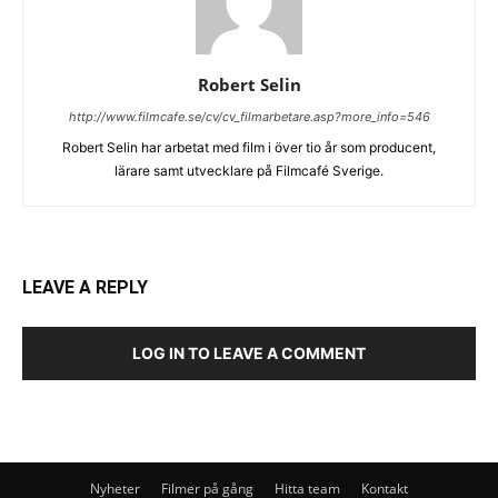
Robert Selin
http://www.filmcafe.se/cv/cv_filmarbetare.asp?more_info=546
Robert Selin har arbetat med film i över tio år som producent,
lärare samt utvecklare på Filmcafé Sverige.
LEAVE A REPLY
LOG IN TO LEAVE A COMMENT
Nyheter
Filmer på gång
Hitta team
Kontakt