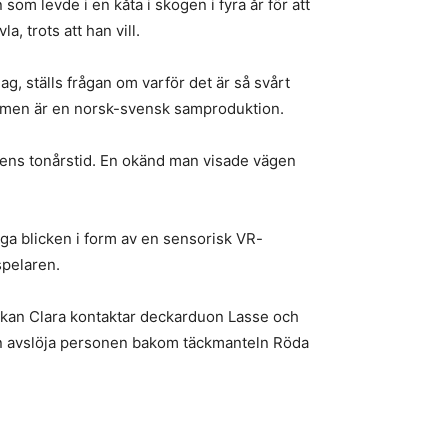
som levde i en kåta i skogen i fyra år för att
, trots att han vill.
ag, ställs frågan om varför det är så svårt
 Filmen är en norsk-svensk samproduktion.
rens tonårstid. En okänd man visade vägen
ga blicken i form av en sensorisk VR-
spelaren.
an Clara kontaktar deckarduon Lasse och
trion avslöja personen bakom täckmanteln Röda