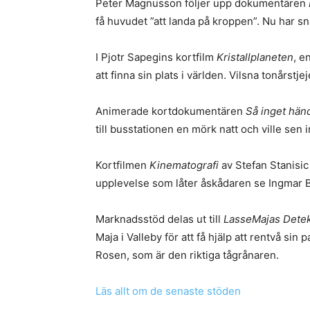
Peter Magnusson följer upp dokumentären
få huvudet ”att landa på kroppen”. Nu har sna
I Pjotr Sapegins kortfilm
Kristallplaneten
, e
att finna sin plats i världen. Vilsna tonårs
Animerade kortdokumentären
Så inget hän
till busstationen en mörk natt och ville sen 
Kortfilmen
Kinematografi
av Stefan Stanisic
upplevelse som låter åskådaren se Ingmar 
Marknadsstöd delas ut till
LasseMajas Detek
Maja i Valleby för att få hjälp att rentvå s
Rosen, som är den riktiga tågrånaren.
Läs allt om de senaste stöden