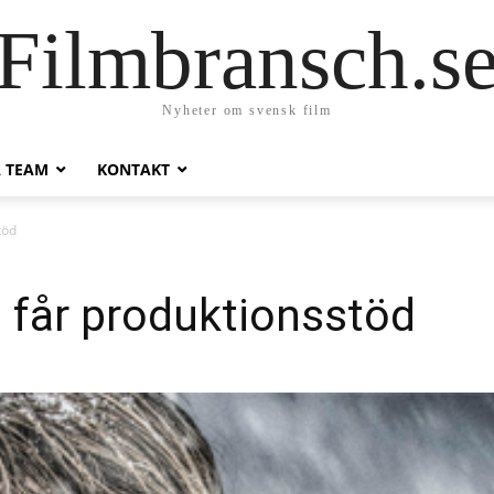
Filmbransch.s
Nyheter om svensk film
A TEAM
KONTAKT
töd
 får produktionsstöd