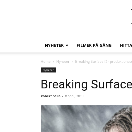
NYHETER
FILMER PÅ GÅNG
HITT
Home
Nyheter
Breaking Surface får produktionss
Nyheter
Breaking Surface
Robert Selin
-
8 april, 2019