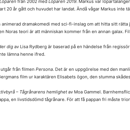
Löparen
från 2002 med
Löparen 2019
. Markus var löpartalangen 
rt 20 år gått och huvudet har landat. Ändå vågar Markus inte tävla
n animerad dramakomedi med sci-fi-inslag om att hitta sitt rätta j
tjejen Noras teori är att människan kommer från en annan galax.
der dig
av Lisa Rydberg är baserad på en händelse från regissö
inte lämna henne ifred.
 utgår från filmen
Persona
. Det är en uppgörelse med den manli
Bergmans film ur karaktären Elisabets ögon, den stumma skåde
tivbyrå – Tågrånarens hemlighet
av Moa Gammel. Barnhemsflick
in pappa, en livstidsdömd tågrånare. För att få pappan fri måste 