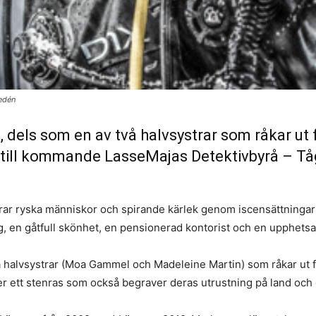
edén
dels som en av två halvsystrar som råkar ut f
r till kommande LasseMajas Detektivbyrå – T
r ryska människor och spirande kärlek genom iscensättningar 
, en gåtfull skönhet, en pensionerad kontorist och en upphetsa
å halvsystrar (Moa Gammel och Madeleine Martin) som råkar ut fö
ter ett stenras som också begraver deras utrustning på land och