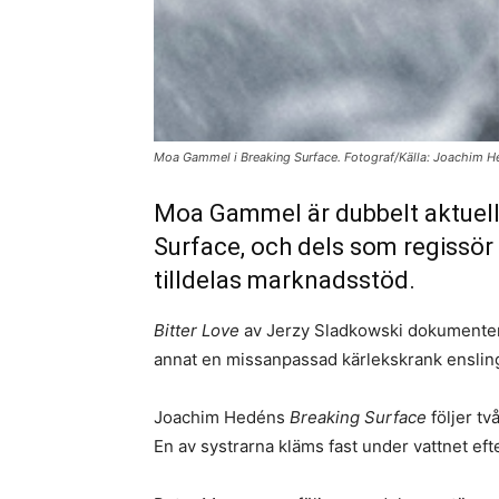
Moa Gammel i Breaking Surface. Fotograf/Källa: Joachim H
Moa Gammel är dubbelt aktuell, 
Surface, och dels som regissö
tilldelas marknadsstöd.
Bitter Love
av Jerzy Sladkowski dokumentera
annat en missanpassad kärlekskrank ensling
Joachim Hedéns
Breaking Surface
följer tv
En av systrarna kläms fast under vattnet ef