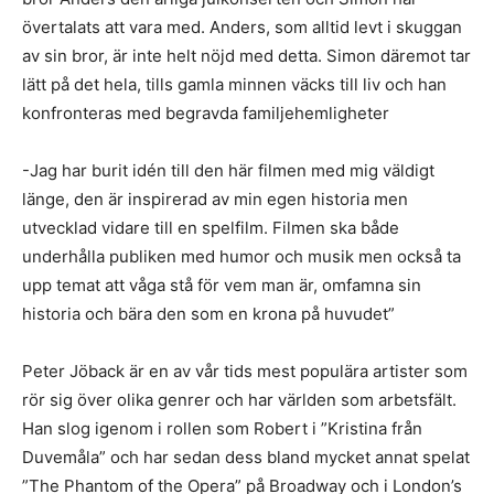
övertalats att vara med. Anders, som alltid levt i skuggan
av sin bror, är inte helt nöjd med detta. Simon däremot tar
lätt på det hela, tills gamla minnen väcks till liv och han
konfronteras med begravda familjehemligheter
-Jag har burit idén till den här filmen med mig väldigt
länge, den är inspirerad av min egen historia men
utvecklad vidare till en spelfilm. Filmen ska både
underhålla publiken med humor och musik men också ta
upp temat att våga stå för vem man är, omfamna sin
historia och bära den som en krona på huvudet”
Peter Jöback är en av vår tids mest populära artister som
rör sig över olika genrer och har världen som arbetsfält.
Han slog igenom i rollen som Robert i ”Kristina från
Duvemåla” och har sedan dess bland mycket annat spelat
”The Phantom of the Opera” på Broadway och i London’s