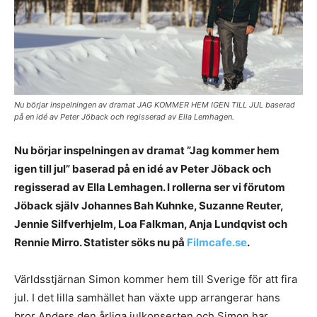
Nu börjar inspelningen av dramat JAG KOMMER HEM IGEN TILL JUL baserad
på en idé av Peter Jöback och regisserad av Ella Lemhagen.
Nu börjar inspelningen av dramat ”Jag kommer hem
igen till jul” baserad på en idé av Peter Jöback och
regisserad av Ella Lemhagen. I rollerna ser vi förutom
Jöback själv Johannes Bah Kuhnke, Suzanne Reuter,
Jennie Silfverhjelm, Loa Falkman, Anja Lundqvist och
Rennie Mirro. Statister söks nu på
Filmcafe.se
.
Världsstjärnan Simon kommer hem till Sverige för att fira
jul. I det lilla samhället han växte upp arrangerar hans
bror Anders den årliga julkonserten och Simon har