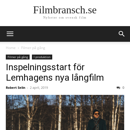
Filmbransch.se
Nyheter om svensk film
Home
Filmer på gång
Filmer på gång
I produktion
Inspelningsstart för
Lemhagens nya långfilm
Robert Selin
-
2 april, 2019
0