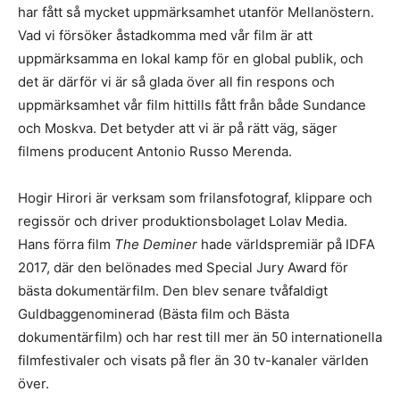
har fått så mycket uppmärksamhet utanför Mellanöstern.
Vad vi försöker åstadkomma med vår film är att
uppmärksamma en lokal kamp för en global publik, och
det är därför vi är så glada över all fin respons och
uppmärksamhet vår film hittills fått från både Sundance
och Moskva. Det betyder att vi är på rätt väg, säger
filmens producent Antonio Russo Merenda.
Hogir Hirori är verksam som frilansfotograf, klippare och
regissör och driver produktionsbolaget Lolav Media.
Hans förra film
The Deminer
hade världspremiär på IDFA
2017, där den belönades med Special Jury Award för
bästa dokumentärfilm. Den blev senare tvåfaldigt
Guldbaggenominerad (Bästa film och Bästa
dokumentärfilm) och har rest till mer än 50 internationella
filmfestivaler och visats på fler än 30 tv-kanaler världen
över.