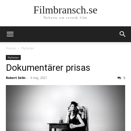
Filmbransch.se
Nyheter om svensk film
Home
Nyheter
Nyheter
Dokumentärer prisas
Robert Selin
-
4 maj, 2021
0