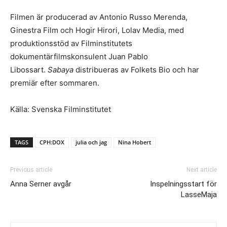
Filmen är producerad av Antonio Russo Merenda,
Ginestra Film och Hogir Hirori, Lolav Media, med
produktionsstöd av Filminstitutets
dokumentärfilmskonsulent Juan Pablo
Libossart.
Sabaya
distribueras av Folkets Bio och har
premiär efter sommaren.
Källa: Svenska Filminstitutet
TAGS
CPH:DOX
julia och jag
Nina Hobert
Previous article
Next article
Anna Serner avgår
Inspelningsstart för
LasseMaja