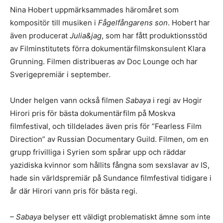
Nina Hobert uppmärksammades häromåret som
kompositör till musiken i
Fågelfångarens son
. Hobert har
även producerat
Julia&jag
, som har fått produktionsstöd
av Filminstitutets förra dokumentärfilmskonsulent Klara
Grunning. Filmen distribueras av Doc Lounge och har
Sverigepremiär i september.
Under helgen vann också filmen
Sabaya
i regi av Hogir
Hirori pris för bästa dokumentärfilm på Moskva
filmfestival, och tilldelades även pris för ”Fearless Film
Direction” av Russian Documentary Guild. Filmen, om en
grupp frivilliga i Syrien som spårar upp och räddar
yazidiska kvinnor som hållits fångna som sexslavar av IS,
hade sin världspremiär på Sundance filmfestival tidigare i
år där Hirori vann pris för bästa regi.
– Sabaya
belyser ett väldigt problematiskt ämne som inte