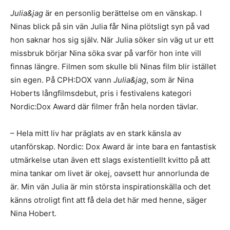
Julia&jag
är en personlig berättelse om en vänskap. I
Ninas blick på sin vän Julia får Nina plötsligt syn på vad
hon saknar hos sig själv. När Julia söker sin väg ut ur ett
missbruk börjar Nina söka svar på varför hon inte vill
finnas längre. Filmen som skulle bli Ninas film blir istället
sin egen. På CPH:DOX vann
Julia&jag
, som är Nina
Hoberts långfilmsdebut, pris i festivalens kategori
Nordic:Dox Award där filmer från hela norden tävlar.
– Hela mitt liv har präglats av en stark känsla av
utanförskap. Nordic: Dox Award är inte bara en fantastisk
utmärkelse utan även ett slags existentiellt kvitto på att
mina tankar om livet är okej, oavsett hur annorlunda de
är. Min vän Julia är min största inspirationskälla och det
känns otroligt fint att få dela det här med henne, säger
Nina Hobert.