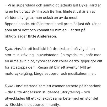
– Vi är superglada och samtidigt jätteskraja! Dyke Hard är
ju en helt crazy B-film och Berlins filmfestival är en av
världens tyngsta, men också en av de mest
öppensinnade. Att få internationell premiär just där känns
som att vi dött och kommit till himlen – är det på
riktigt? säger
Bitte Andersson
.
Dyke Hard
är ett lesbiskt hårdrocksband på väg till en
stor musiktävling i huvudstaden. En mystisk miljonär med
en armé av ninjor, cyborger och roller derby-tjejer gör allt
för att stoppa dem. Resan dit blir ett äventyr fyllt av
motorcykelgäng, fängelseuppror och musikalnummer.
Dyke Hard
startade som ett examensarbete på Konstfack
– där Bitte Andersson studerade Storytelling – och
utvecklades till ett kollektivt samarbete med en stor del
av Stockholms queercommunity.