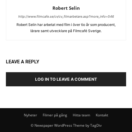
Robert Selin
http://www.filmcafe.se/cv/cv_filmarbetare.asp?more_info=546
Robert Selin har arbetat med film i över tio år som producent,
lärare samt utvecklare på Filmcafé Sverige.
LEAVE A REPLY
LOG IN TO LEAVE A COMMENT
Nyheter
Filmer på gång
Hitta team
Kontakt
© Newspaper WordPress Theme by TagDiv