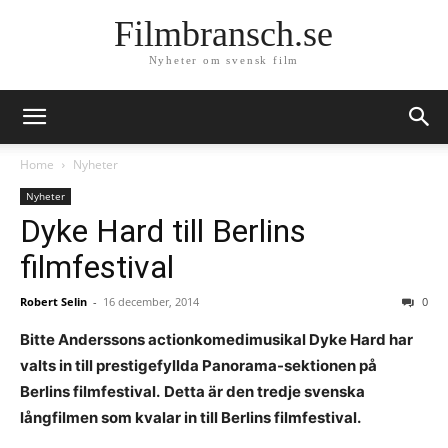
Filmbransch.se
Nyheter om svensk film
Home
Nyheter
Nyheter
Dyke Hard till Berlins
filmfestival
Robert Selin
-
16 december, 2014
0
Bitte Anderssons actionkomedimusikal Dyke Hard har
valts in till prestigefyllda Panorama-sektionen på
Berlins filmfestival.
Detta är den tredje svenska
långfilmen som kvalar in till Berlins filmfestival.