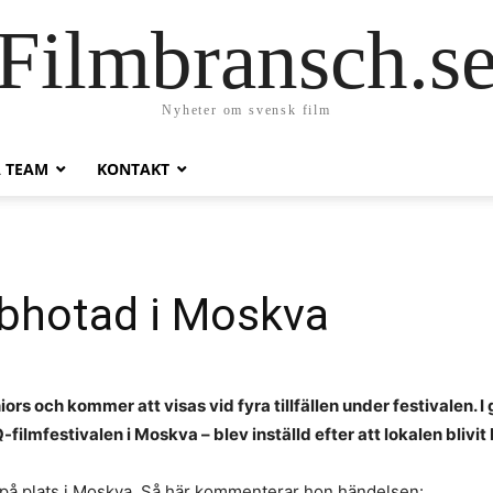
Filmbransch.s
Nyheter om svensk film
A TEAM
KONTAKT
bhotad i Moskva
iors och kommer att visas vid fyra tillfällen under festivalen. 
filmfestivalen i Moskva – blev inställd efter att lokalen bliv
på plats i Moskva. Så här kommenterar hon händelsen: