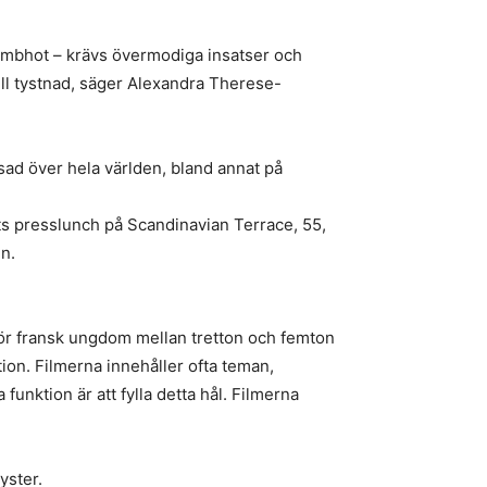
bombhot – krävs övermodiga insatser och
till tystnad, säger Alexandra Therese-
sad över hela världen, bland annat på
ts presslunch på Scandinavian Terrace, 55,
n.
 för fransk ungdom mellan tretton och femton
tion. Filmerna innehåller ofta teman,
unktion är att fylla detta hål. Filmerna
yster.