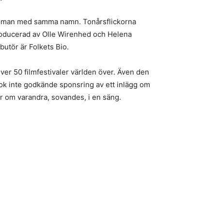
e roman med samma namn. Tonårsflickorna
r producerad av Olle Wirenhed och Helena
butör är Folkets Bio.
ver 50 filmfestivaler världen över. Även den
ok inte godkände sponsring av ett inlägg om
er om varandra, sovandes, i en säng.