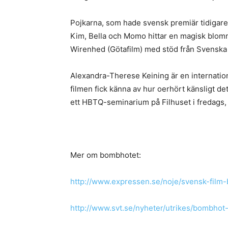
Pojkarna, som hade svensk premiär tidigare
Kim, Bella och Momo hittar en magisk blomma 
Wirenhed (Götafilm) med stöd från Svenska Fi
Alexandra-Therese Keining är en internatione
filmen fick känna av hur oerhört känsligt 
ett HBTQ-seminarium på Filhuset i fredags, s
Mer om bombhotet:
http://www.expressen.se/noje/svensk-film
http://www.svt.se/nyheter/utrikes/bombhot