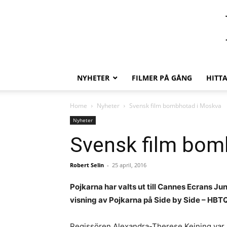
NYHETER
FILMER PÅ GÅNG
HITT
Home
Nyheter
Svensk film bombhotad i Moskva
Nyheter
Svensk film bom
Robert Selin
-
25 april, 2016
Pojkarna har valts ut till Cannes Ecrans Jun
visning av Pojkarna på Side by Side – HBTQ-
Regissören Alexandra-Therese Keining var 