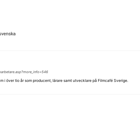
 svenska
lmarbetare.asp?more_info=546
lm i över tio år som producent, lärare samt utvecklare på Filmcafé Sverige.