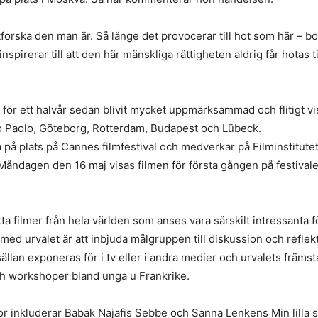
tforska den man är. Så länge det provocerar till hot som här – 
spirerar till att den här mänskliga rättigheten aldrig får hotas 
för ett halvår sedan blivit mycket uppmärksammad och flitigt vi
ao Paolo, Göteborg, Rotterdam, Budapest och Lübeck.
på plats på Cannes filmfestival och medverkar på Filminstitute
 Måndagen den 16 maj visas filmen för första gången på festivale
tta filmer från hela världen som anses vara särskilt intressanta
med urvalet är att inbjuda målgruppen till diskussion och reflek
an exponeras för i tv eller i andra medier och urvalets främsta f
ch workshoper bland unga u Frankrike.
or inkluderar Babak Najafis Sebbe och Sanna Lenkens Min lilla s