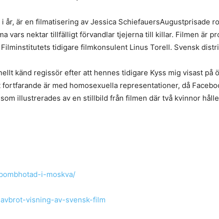
 i år, är en filmatisering av Jessica SchiefauersAugustprisad
vars nektar tillfälligt förvandlar tjejerna till killar. Filmen ä
lminstitutets tidigare filmkonsulent Linus Torell. Svensk distri
llt känd regissör efter att hennes tidigare Kyss mig visast på ö
det fortfarande är med homosexuella representationer, då Facebo
om illustrerades av en stillbild från filmen där två kvinnor håll
-bombhotad-i-moskva/
-avbrot-visning-av-svensk-film