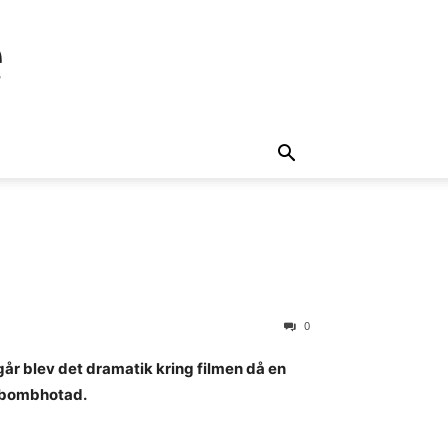
e
0
I går blev det dramatik kring filmen då en
it bombhotad.