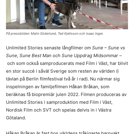
På pressbilden: Malin Söderlund, Ted Kjellsson och Isaac Inger.
Unlimited Stories senaste långfilmer om
Sune – Sune vs
Sune, Sune Best Man och Sune Uppdrag Midsommar –
och som också samproducerats med Film i Väst, har blivit
en stor succé i såväl Sverige som resten av världen (i
tävlan på Berlin filmfestival två år i rad). Nu närmar sig
inspelningen av familjefilmen Håkan Bråkan, som
beräknas få biopremiär julen 2022. Filmen produceras av
Unlimited Stories i samproduktion med Film i Väst,
Nordisk Film och SVT och spelas delvis in i Västra
Götaland.
Håkan Bråkan är fast hos världens tråkigaste barnvakt