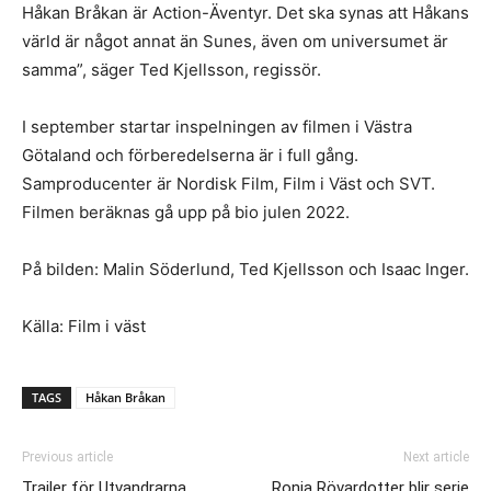
Håkan Bråkan är Action-Äventyr. Det ska synas att Håkans
värld är något annat än Sunes, även om universumet är
samma”, säger Ted Kjellsson, regissör.
I september startar inspelningen av filmen i Västra
Götaland och förberedelserna är i full gång.
Samproducenter är Nordisk Film, Film i Väst och SVT.
Filmen beräknas gå upp på bio julen 2022.
På bilden: Malin Söderlund, Ted Kjellsson och Isaac Inger.
Källa: Film i väst
TAGS
Håkan Bråkan
Previous article
Next article
Trailer för Utvandrarna
Ronja Rövardotter blir serie