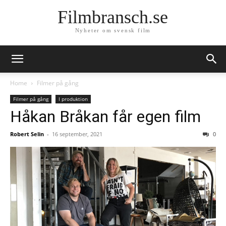
Filmbransch.se
Nyheter om svensk film
Home
Filmer på gång
Filmer på gång
I produktion
Håkan Bråkan får egen film
Robert Selin
-
16 september, 2021
0