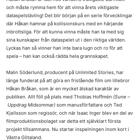
och måste rymma hem för att vinna årets viktigaste
dataspelstävling! Det blir början på en serie förvecklingar
där Håkan hamnar på kollisionskurs med en härjande
inbrottsliga. För att kunna vinna måste han ta med sig
sina kunskaper från dataspelet ut i den riktiga världen.
Lyckas han så vinner han inte bara lugn och ro för att
spela – han kan också rädda hela grannskapet.
Malin Söderlund,
producent på Unlimited Stories, har
länge funderat på att göra en fristående film om lillebror
Håkan Bråkan, som är en mycket älskad karaktär av
publiken. Allt föll på plats med Thobias Hoffmén
(Sune –
Uppdrag Midsommar)
som manusförfattare och Ted
Kjellsson som regissör, och när Isaac Inger blev en del av
filmproduktionsbolaget var detta ett självklart första
projekt tillsammans. Nu startar inspelningen inom kort i
Västra Götaland.