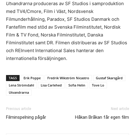
Utvandrarna
produceras av SF Studios i samproduktion
med TV4/Cmore, Film i Väst, Nordsvensk
Filmunderhållning, Paradox, SF Studios Danmark och
Fantefilm med stöd av Svenska Filminstitutet, Nordisk
Film & TV Fond, Norska Filminstitutet, Danska
Filminstitutet samt DR. Filmen distribueras av SF Studios
och REInvent International Sales hanterar den
internationella försäljningen.
TAGS
Erik Poppe
Fredrik Wikström Nicastro
Gustaf Skarsgård
Lena Strömdahl
Lisa Carlehed
Sofia Helin
Tove Lo
Utvandrarna
Previous article
Next article
Filminspelning pågår
Håkan Bråkan får egen film