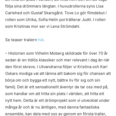
följa sina drömmars längtan. I huvudrollerna syns Lisa
Carlehed och Gustaf Skarsgård. Tove Lo gör filmdebut i
rollen som Ulrika, Sofia Helin porträtterar Judit. I rollen
som Kristinas mor ser vi Lena Strömdahl.
Se teaser trailern
här
.
– Historien som Vilhelm Moberg skildrade för över 70 år
sedan är en tidlös klassiker och mer relevant i dag än när
den först skrevs. I
Utvandrarna
följer vi Kristina och Karl
Oskars modiga val att lämna allt bakom sig för chansen att
börja om och bygga ett nytt, bättre liv för sig och sin
familj. Det är ett sensationellt äventyr de tar oss med på,
som handlar om att hitta sin plats i världen, att hitta ett
nytt hem. Detta är ett drömprojekt som vi utvecklat under
många år och är nu äntligen, med denna fantastiska
ensemble, kan dela med oss av genom en första trailer,