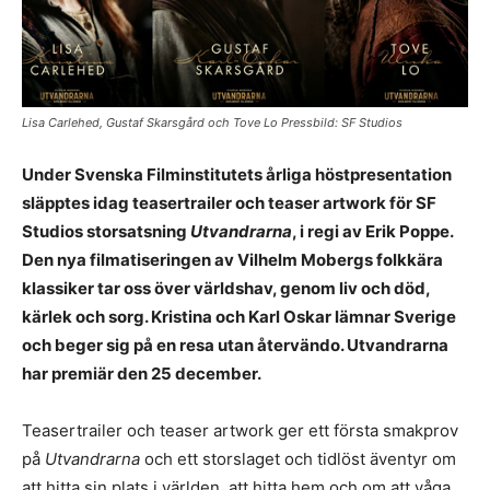
Lisa Carlehed, Gustaf Skarsgård och Tove Lo Pressbild: SF Studios
Under Svenska Filminstitutets årliga höstpresentation
släpptes idag teasertrailer och teaser artwork för SF
Studios storsatsning
Utvandrarna
, i regi av Erik Poppe.
Den nya filmatiseringen av Vilhelm Mobergs folkkära
klassiker tar oss över världshav, genom liv och död,
kärlek och sorg. Kristina och Karl Oskar lämnar Sverige
och beger sig på en resa utan återvändo. Utvandrarna
har premiär den 25 december.
Teasertrailer och teaser artwork ger ett första smakprov
på
Utvandrarna
och ett storslaget och tidlöst äventyr om
att hitta sin plats i världen, att hitta hem och om att våga