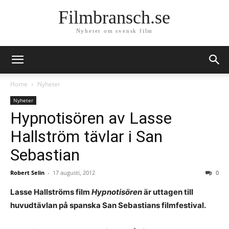
Filmbransch.se
Nyheter om svensk film
Home
Nyheter
Nyheter
Hypnotisören av Lasse
Hallström tävlar i San
Sebastian
Robert Selin
-
17 augusti, 2012
0
Lasse Hallströms film
Hypnotisören
är uttagen till
huvudtävlan på spanska San Sebastians filmfestival.