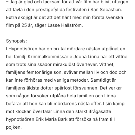
– Jag är glad och tacksam för att vår film har blivit uttagen
att tävla i den prestigefyllda festivalen i San Sebastian.
Extra skojigt är det att det hänt med min första svenska
film på 25 år, säger Lasse Hallström.
Synopsis:
I Hypnotisören har en brutal mördare nästan utplånat en
hel familj. Kriminalkommissarie Joona Linna har ett vittne
som trots sina skador mirakulöst överlever. Vittnet,
familjens femtonårige son, svävar mellan liv och död och
kan inte förhöras med vanliga metoder. Samtidigt är
familjens äldsta dotter spårlöst försvunnen. Det verkar
som någon försöker utplåna hela familjen och Linna
befarar att hon kan bli mördarens nästa offer. I sin kamp
mot klockan övertalar Linna den starkt ifrågasatte
hypnotisören Erik Maria Bark att försöka nå fram till
pojken.