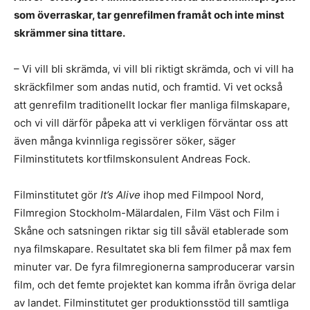
som överraskar, tar genrefilmen framåt och inte minst
skrämmer sina tittare.
– Vi vill bli skrämda, vi vill bli riktigt skrämda, och vi vill ha
skräckfilmer som andas nutid, och framtid. Vi vet också
att genrefilm traditionellt lockar fler manliga filmskapare,
och vi vill därför påpeka att vi verkligen förväntar oss att
även många kvinnliga regissörer söker, säger
Filminstitutets kortfilmskonsulent Andreas Fock.
Filminstitutet gör
It’s Alive
ihop med Filmpool Nord,
Filmregion Stockholm-Mälardalen, Film Väst och Film i
Skåne och satsningen riktar sig till såväl etablerade som
nya filmskapare. Resultatet ska bli fem filmer på max fem
minuter var. De fyra filmregionerna samproducerar varsin
film, och det femte projektet kan komma ifrån övriga delar
av landet. Filminstitutet ger produktionsstöd till samtliga