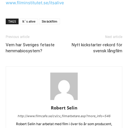
www.filminstitutet.se/itsalive
TAGS
It´s alive
Skräckfilm
Previous article
Next article
Vem har Sveriges fetaste
Nytt kickstarter-rekord för
hemmabiosystem?
svensk långfilm
Robert Selin
http://www.filmcafe.se/cv/cv_filmarbetare.asp?more_info=546
Robert Selin har arbetat med film i över tio år som producent,