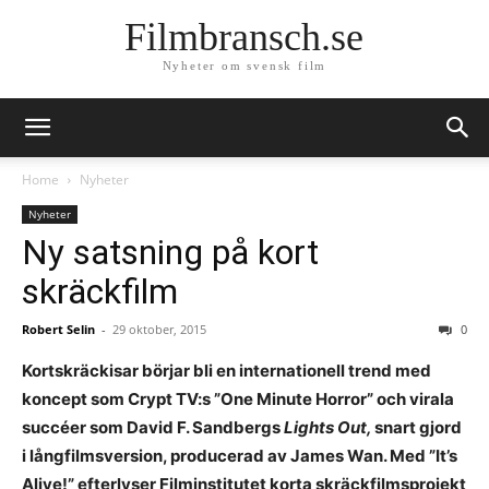
Filmbransch.se
Nyheter om svensk film
Home
Nyheter
Nyheter
Ny satsning på kort
skräckfilm
Robert Selin
-
29 oktober, 2015
0
Kortskräckisar börjar bli en internationell trend med
koncept som Crypt TV:s ”One Minute Horror” och virala
succéer som David F. Sandbergs
Lights Out,
snart gjord
i långfilmsversion, producerad av James Wan. Med ”It’s
Alive!” efterlyser Filminstitutet korta skräckfilmsprojekt