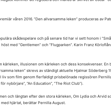
remiär våren 2016. ”Den allvarsamma leken” produceras av Patr
ulära skådespelare och på senare tid har vi sett honom i ”Små 
e i höst med ”Gentlemen” och ”Flugparken”. Karin Franz Körlofl
m kärleken, illusionen om kärleken och dess konsekvenser. En be
arsamma leken” skrevs av ständigt aktuelle Hjalmar Söderberg 19
iv som film genom flerfaldigt prisbelönade regissören Pernilla
för nybörjare”, ”An Education”, ”The Riot Club”).
 och längtan efter den stora kärleken, Om Lydia och Arvid som 
 med hjärtat, berättar Pernilla August.