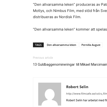
”Den allvarsamma leken” produceras av Patr
Motlys, och Nimbus Film, med stöd från Sven
distribueras av Nordisk Film.
”Den allvarsamma leken” kommer att spelas 
TAGS
Den allvarsamma leken
Pernilla August
Previous article
13 Guldbaggenomineringar till Mikael Marcima
Robert Selin
http://www.filmcafe.se/cv/cv_fi
Robert Selin har arbetat med fi