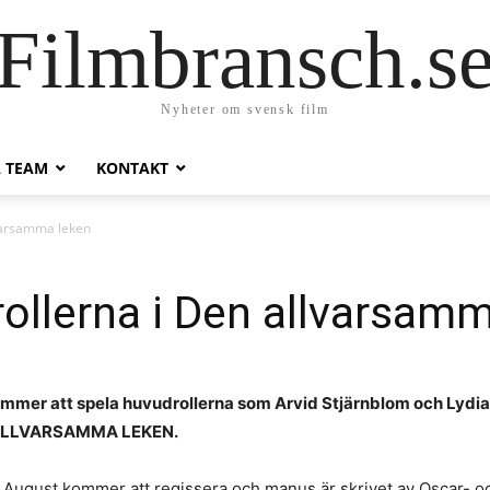
Filmbransch.s
Nyheter om svensk film
A TEAM
KONTAKT
lvarsamma leken
ollerna i Den allvarsam
mmer att spela huvudrollerna som Arvid Stjärnblom och Lydia S
N ALLVARSAMMA LEKEN.
la August kommer att regissera och manus är skrivet av Oscar- 