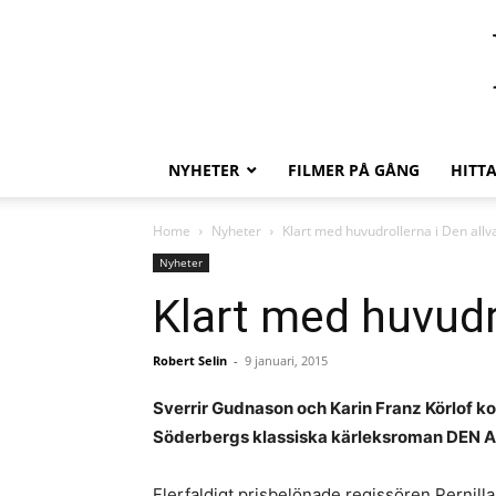
NYHETER
FILMER PÅ GÅNG
HITT
Home
Nyheter
Klart med huvudrollerna i Den al
Nyheter
Klart med huvudr
Robert Selin
-
9 januari, 2015
Sverrir Gudnason och Karin Franz Körlof ko
Söderbergs klassiska kärleksroman DE
Flerfaldigt prisbelönade regissören Pernil