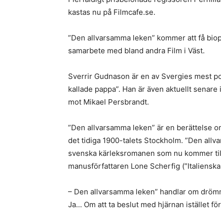
kastas nu på Filmcafe.se.
”Den allvarsamma leken” kommer att få biop
samarbete med bland andra Film i Väst.
Sverrir Gudnason är en av Svergies mest pop
kallade pappa”. Han är även aktuellt senar
mot Mikael Persbrandt.
”Den allvarsamma leken” är en berättelse o
det tidiga 1900-talets Stockholm. ”Den allv
svenska kärleksromanen som nu kommer till l
manusförfattaren Lone Scherfig (”Italienska 
– Den allvarsamma leken” handlar om drömmen
Ja… Om att ta beslut med hjärnan istället för