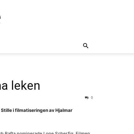
e
ma leken
0
tille i filmatiseringen av Hjalmar
och Bafta nominerade Lone Scherfig. Filmen