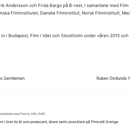
ik Andersson och Frida Bargo på B-reel, i samarbete med Film 
ska Filminstitutet, Danske Filminstitut, Norsk Filminstitutt, M
in i Budapest, Film i Väst och Stockholm under våren 2015 och 
ins Gentlemen
Ruben Östlunds f
lmarbetare.asp?more_info=546
lm i över tio år som producent, lärare samt utvecklare på Filmcafé Sverige.