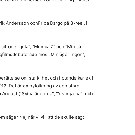
ik Andersson ochFrida Bargo på B-reel, i
citroner gula”, ”Monica Z” och ”Min så
ångfilmsdebuterade med ”Min äger ingen”,
rättelse om stark, het och hotande kärlek i
12. Det är en nytolkning av den stora
 August (”Svinalängorna”, ”Arvingarna”) och
säger Nej när vi vill att de skulle sagt