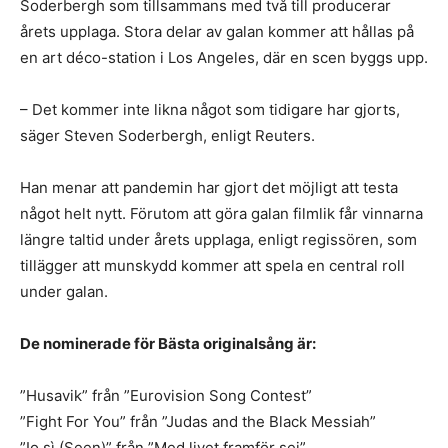
Soderbergh som tillsammans med två till producerar
årets upplaga. Stora delar av galan kommer att hållas på
en art déco-station i Los Angeles, där en scen byggs upp.
– Det kommer inte likna något som tidigare har gjorts,
säger Steven Soderbergh, enligt Reuters.
Han menar att pandemin har gjort det möjligt att testa
något helt nytt. Förutom att göra galan filmlik får vinnarna
längre taltid under årets upplaga, enligt regissören, som
tillägger att munskydd kommer att spela en central roll
under galan.
De nominerade för Bästa originalsång är:
”Husavik” från ”Eurovision Song Contest”
”Fight For You” från ”Judas and the Black Messiah”
”Io sì (Seen)” från ”Med livet framför sej”