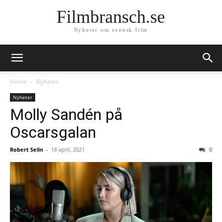
Filmbransch.se
Nyheter om svensk film
Home
Nyheter
Nyheter
Molly Sandén på
Oscarsgalan
Robert Selin
-
18 april, 2021
0