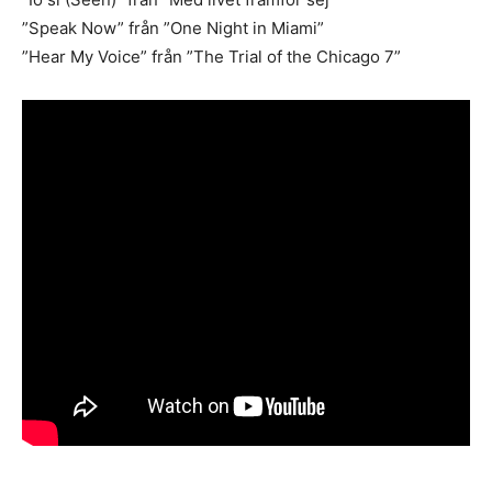
”Speak Now” från ”One Night in Miami”
”Hear My Voice” från ”The Trial of the Chicago 7”