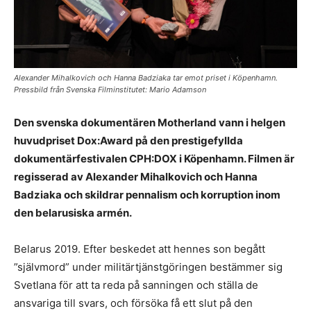
Alexander Mihalkovich och Hanna Badziaka tar emot priset i Köpenhamn.
Pressbild från Svenska Filminstitutet: Mario Adamson
Den svenska dokumentären Motherland vann i helgen
huvudpriset Dox:Award på den prestigefyllda
dokumentärfestivalen CPH:DOX i Köpenhamn. Filmen är
regisserad av Alexander Mihalkovich och Hanna
Badziaka och skildrar pennalism och korruption inom
den belarusiska armén.
Belarus 2019. Efter beskedet att hennes son begått
”självmord” under militärtjänstgöringen bestämmer sig
Svetlana för att ta reda på sanningen och ställa de
ansvariga till svars, och försöka få ett slut på den