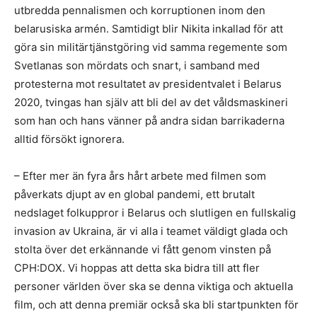
utbredda pennalismen och korruptionen inom den
belarusiska armén. Samtidigt blir Nikita inkallad för att
göra sin militärtjänstgöring vid samma regemente som
Svetlanas son mördats och snart, i samband med
protesterna mot resultatet av presidentvalet i Belarus
2020, tvingas han själv att bli del av det våldsmaskineri
som han och hans vänner på andra sidan barrikaderna
alltid försökt ignorera.
– Efter mer än fyra års hårt arbete med filmen som
påverkats djupt av en global pandemi, ett brutalt
nedslaget folkuppror i Belarus och slutligen en fullskalig
invasion av Ukraina, är vi alla i teamet väldigt glada och
stolta över det erkännande vi fått genom vinsten på
CPH:DOX. Vi hoppas att detta ska bidra till att fler
personer världen över ska se denna viktiga och aktuella
film, och att denna premiär också ska bli startpunkten för