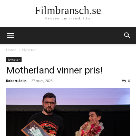
Filmbransch.se
Nyheter om svensk film
Home
Nyheter
Nyheter
Motherland vinner pris!
Robert Selin
-
27 mars, 2023
0