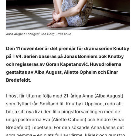
Alba August Fotograf: Ida Borg. Pressbild
Den 11 november är det premiär för dramaserien Knutby
på TV4. Serien baseras på Jonas Bonniers bok Knutby
och regisseras av Goran Kapetanović. Huvudrollerna
gestaltas av Alba August, Aliette Opheim och Einar
Bredefeldt.
I höst får tittarna följa med 21-åriga Anna (Alba August)
som flyttar från Småland till Knutby i Uppland, redo att
börja sitt nya liv i den lilla pingstförsamlingen med de
unga pastorerna Eva (Aliette Opheim) och Sindre (Einar
Bredefeldt) i spetsen. För den sökande Anna känns det
som hemma – en plats full av värme, kärlek och gudstro.