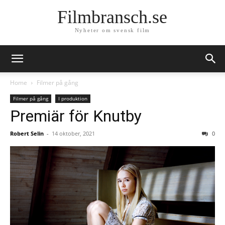
Filmbransch.se
Nyheter om svensk film
Home
Filmer på gång
Filmer på gång
I produktion
Premiär för Knutby
Robert Selin
-
14 oktober, 2021
0