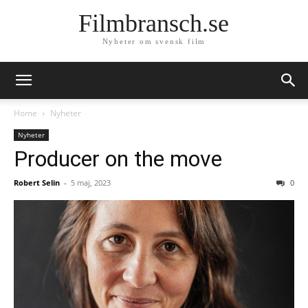
Filmbransch.se
Nyheter om svensk film
Home
Nyheter
Nyheter
Producer on the move
Robert Selin
-
5 maj, 2023
0