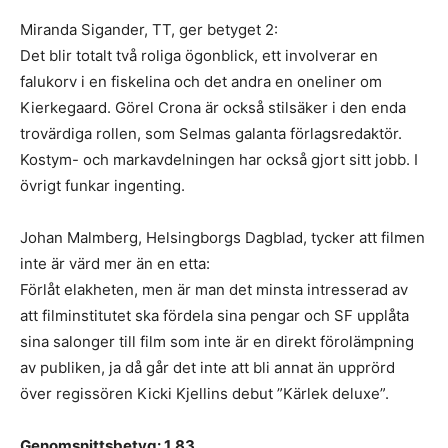
Miranda Sigander, TT, ger betyget 2:
Det blir totalt två roliga ögonblick, ett involverar en
falukorv i en fiskelina och det andra en oneliner om
Kierkegaard. Görel Crona är också stilsäker i den enda
trovärdiga rollen, som Selmas galanta förlagsredaktör.
Kostym- och markavdelningen har också gjort sitt jobb. I
övrigt funkar ingenting.
Johan Malmberg, Helsingborgs Dagblad, tycker att filmen
inte är värd mer än en etta:
Förlåt elakheten, men är man det minsta intresserad av
att filminstitutet ska fördela sina pengar och SF upplåta
sina salonger till film som inte är en direkt förolämpning
av publiken, ja då går det inte att bli annat än upprörd
över regissören Kicki Kjellins debut ”Kärlek deluxe”.
Genomsnittsbetyg: 1,83