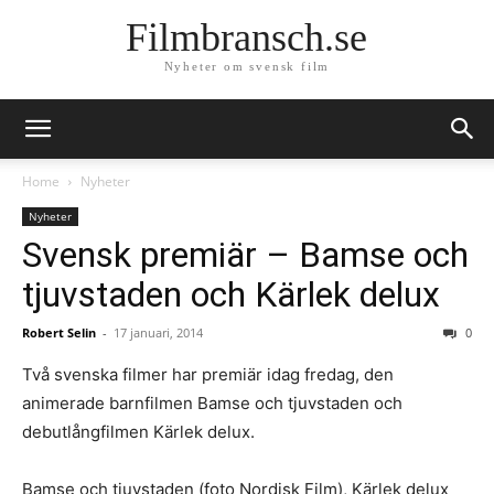
Filmbransch.se
Nyheter om svensk film
Home
Nyheter
Nyheter
Svensk premiär – Bamse och
tjuvstaden och Kärlek delux
Robert Selin
-
17 januari, 2014
0
Två svenska filmer har premiär idag fredag, den
animerade barnfilmen Bamse och tjuvstaden och
debutlångfilmen Kärlek delux.
Bamse och tjuvstaden (foto Nordisk Film), Kärlek delux