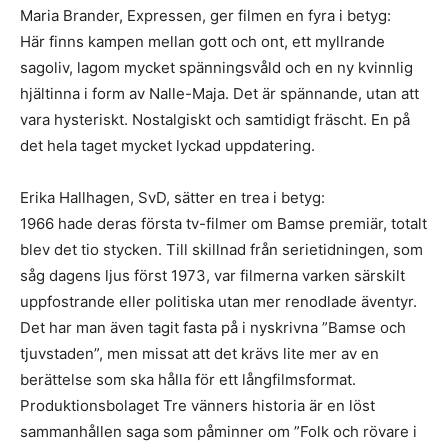
Maria Brander, Expressen, ger filmen en fyra i betyg:
Här finns kampen mellan gott och ont, ett myllrande
sagoliv, lagom mycket spänningsvåld och en ny kvinnlig
hjältinna i form av Nalle-Maja. Det är spännande, utan att
vara hysteriskt. Nostalgiskt och samtidigt fräscht. En på
det hela taget mycket lyckad uppdatering.
Erika Hallhagen, SvD, sätter en trea i betyg:
1966 hade deras första tv-filmer om Bamse premiär, totalt
blev det tio stycken. Till skillnad från serietidningen, som
såg dagens ljus först 1973, var filmerna varken särskilt
uppfostrande eller politiska utan mer renodlade äventyr.
Det har man även tagit fasta på i nyskrivna ”Bamse och
tjuvstaden”, men missat att det krävs lite mer av en
berättelse som ska hålla för ett långfilmsformat.
Produktionsbolaget Tre vänners historia är en löst
sammanhållen saga som påminner om ”Folk och rövare i