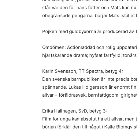
står världen för hans fötter och Mats kan 
obegränsade pengarna, börjar Mats istället hj
Pojken med guldbyxorna är producerad av T
Omdömen: Actionladdad och rolig uppdatering;
hjärtskärande drama; hyfsat fartfylld; tonå
Karin Svensson, TT Spectra, betyg 4:
Den svenska barnpubliken är inte precis bo
spännande. Lukas Holgersson är enormt fin s
allvar – föräldrasvek, barnfattigdom, girig
Erika Hallhagen, SvD, betyg 3:
Film för unga kan absolut ha ett allvar, men
början förklär den till något i Kalle Blomqvi