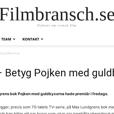
Filmbransch.s
Nyheter om svensk film
A TEAM
KONTAKT
d guldbyxorna
– Betyg Pojken med guld
rens bok Pojken med guldbyxorna hade premiär i fredags.
gger, precis som 70-talets TV-serie, på Max Lundgrens bok
 när han hittar ett par byxor som visar sig innehålla obegränsat m