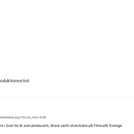
roduktionsstöd
lmarbetare.asp?more_info=546
lm i över tio år som producent, lärare samt utvecklare på Filmcafé Sverige.