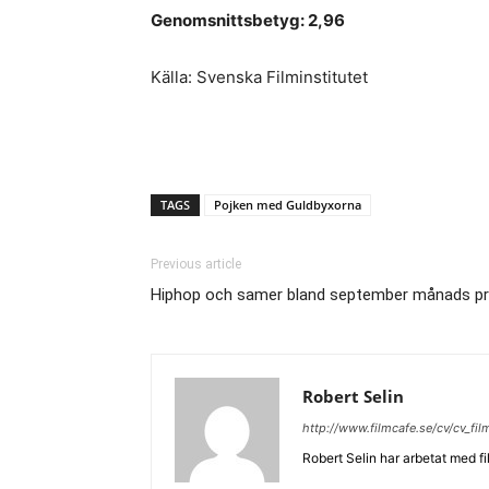
Genomsnittsbetyg: 2,96
Källa: Svenska Filminstitutet
TAGS
Pojken med Guldbyxorna
Previous article
Hiphop och samer bland september månads p
Robert Selin
http://www.filmcafe.se/cv/cv_fi
Robert Selin har arbetat med fi