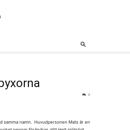
e
byxorna
0
 med samma namn. Huvudpersonen Mats är en
ycket pengar förändras allt! Helt plötsligt