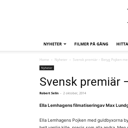
NYHETER
FILMER PÅ GÅNG
HITT
Home
Nyheter
Svensk premiär – Betyg Pojken me
Nyheter
Svensk premiär 
Robert Selin
-
2 oktober, 2014
Ella Lemhagens filmatiseringav Max Lundg
Ella Lemhagens Pojken med guldbyxorna by
helt vanlig kille, precis som alla andra. Men