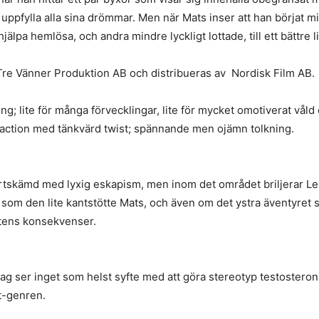
nu uppfylla alla sina drömmar. Men när Mats inser att han börj
älpa hemlösa, och andra mindre lyckligt lottade, till ett bättre li
re Vänner Produktion AB och distribueras av Nordisk Film AB.
 lite för många förvecklingar, lite för mycket omotiverat våld oc
rsaction med tänkvärd twist; spännande men ojämn tolkning.
rtskämd med lyxig eskapism, men inom det området briljerar Le
om den lite kantstötte Mats, och även om det ystra äventyret s
hetens konsekvenser.
 jag ser inget som helst syfte med att göra stereotyp testosteron
st-genren.