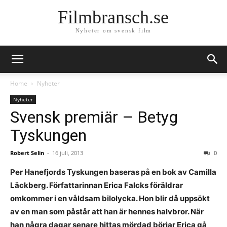
Filmbransch.se
Nyheter om svensk film
Home
Nyheter
Nyheter
Svensk premiär – Betyg
Tyskungen
Robert Selin
-
16 juli, 2013
0
Per Hanefjords Tyskungen baseras på en bok av Camilla
Läckberg. Författarinnan Erica Falcks föräldrar
omkommer i en våldsam bilolycka. Hon blir då uppsökt
av en man som påstår att han är hennes halvbror. När
han några dagar senare hittas mördad börjar Erica gå