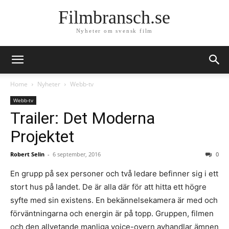
Filmbransch.se
Nyheter om svensk film
Home
Nyheter
Webb-tv
Webb-tv
Trailer: Det Moderna
Projektet
Robert Selin
-
6 september, 2016
0
En grupp på sex personer och två ledare befinner sig i ett
stort hus på landet. De är alla där för att hitta ett högre
syfte med sin existens. En bekännelsekamera är med och
förväntningarna och energin är på topp. Gruppen, filmen
och den allvetande manliga voice-overn avhandlar ämnen