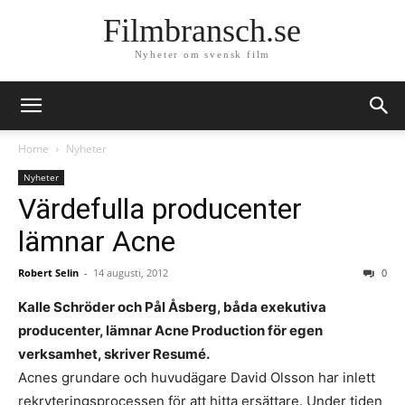
Filmbransch.se
Nyheter om svensk film
Home
Nyheter
Nyheter
Värdefulla producenter
lämnar Acne
Robert Selin
-
14 augusti, 2012
0
Kalle Schröder och Pål Åsberg, båda exekutiva
producenter, lämnar Acne Production för egen
verksamhet, skriver Resumé.
Acnes grundare och huvudägare David Olsson har inlett
rekryteringsprocessen för att hitta ersättare. Under tiden