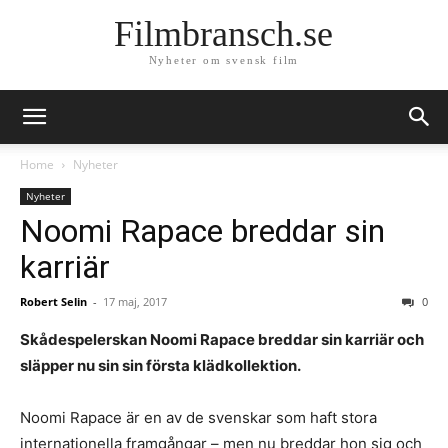
Filmbransch.se
Nyheter om svensk film
Home
Nyheter
Nyheter
Noomi Rapace breddar sin
karriär
Robert Selin
-
17 maj, 2017
0
Skådespelerskan Noomi Rapace breddar sin karriär och
släpper nu sin sin första klädkollektion.
Noomi Rapace är en av de svenskar som haft stora
internationella framgångar – men nu breddar hon sig och