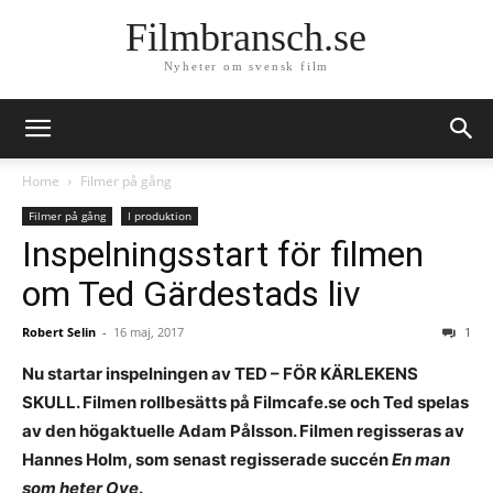
Filmbransch.se
Nyheter om svensk film
Home
Filmer på gång
Filmer på gång
I produktion
Inspelningsstart för filmen
om Ted Gärdestads liv
Robert Selin
-
16 maj, 2017
1
Nu startar inspelningen av TED – FÖR KÄRLEKENS
SKULL. Filmen rollbesätts på Filmcafe.se och Ted spelas
av den högaktuelle Adam Pålsson. Filmen regisseras av
Hannes Holm, som senast regisserade succén
En man
som heter Ove
.