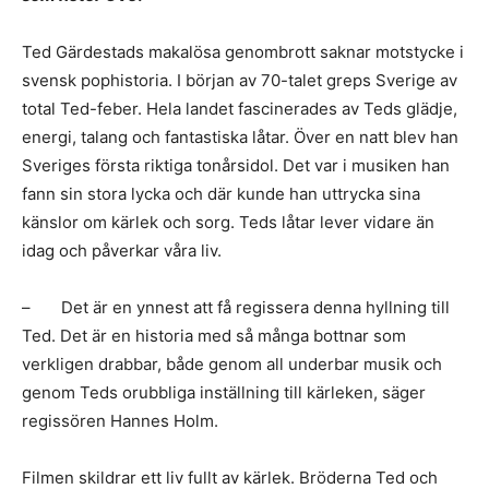
Ted Gärdestads makalösa genombrott saknar motstycke i
svensk pophistoria. I början av 70-talet greps Sverige av
total Ted-feber. Hela landet fascinerades av Teds glädje,
energi, talang och fantastiska låtar. Över en natt blev han
Sveriges första riktiga tonårsidol. Det var i musiken han
fann sin stora lycka och där kunde han uttrycka sina
känslor om kärlek och sorg. Teds låtar lever vidare än
idag och påverkar våra liv.
– Det är en ynnest att få regissera denna hyllning till
Ted. Det är en historia med så många bottnar som
verkligen drabbar, både genom all underbar musik och
genom Teds orubbliga inställning till kärleken, säger
regissören Hannes Holm.
Filmen skildrar ett liv fullt av kärlek. Bröderna Ted och