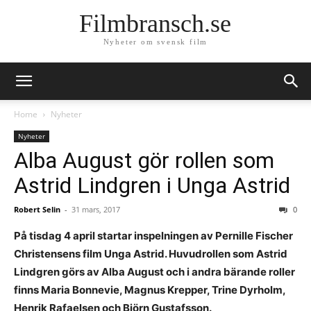
Filmbransch.se
Nyheter om svensk film
Home
Nyheter
Nyheter
Alba August gör rollen som
Astrid Lindgren i Unga Astrid
Robert Selin
-
31 mars, 2017
0
På tisdag 4 april startar inspelningen av Pernille Fischer
Christensens film Unga Astrid. Huvudrollen som Astrid
Lindgren görs av Alba August och i andra bärande roller
finns Maria Bonnevie, Magnus Krepper, Trine Dyrholm,
Henrik Rafaelsen och Björn Gustafsson.