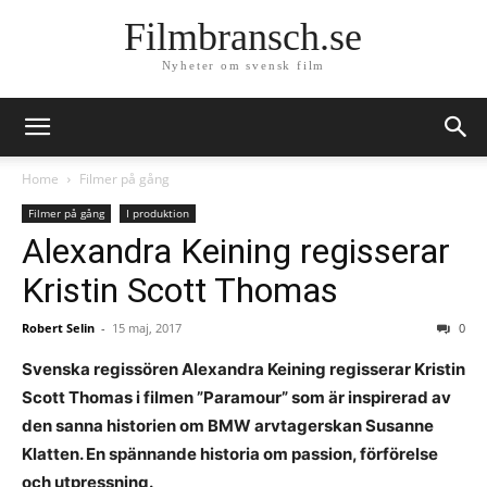
Filmbransch.se
Nyheter om svensk film
Home
Filmer på gång
Filmer på gång
I produktion
Alexandra Keining regisserar
Kristin Scott Thomas
Robert Selin
-
15 maj, 2017
0
Svenska regissören Alexandra Keining regisserar Kristin
Scott Thomas i filmen ”Paramour” som är inspirerad av
den sanna historien om BMW arvtagerskan Susanne
Klatten. En spännande historia om passion, förförelse
och utpressning.