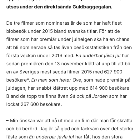
utses under den direktsända Guldbaggegalan.
De tre filmer som nomineras är de som har haft flest
biobesök under 2015 bland svenska titlar. För att de
filmer som har premiär under julhelgen ska ha en chans
att bli nominerade så tas även besöksstatistiken från den
första veckan under 2016 med.
En underbar jävla jul
har
sedan premiären den 13 november klättrat upp till att bli
en av Sveriges mest sedda filmer 2015 med 627 900
besökare*.
En man som heter Ove,
som hade premiär på
juldagen
,
har snabbt klättrat upp med 614 900 besökare.
Bland de topp tre finns även
Så ock på Jorden
som har
lockat 267 600 besökare.
– Min önskan var att nå ut med en film där man får skratta
och bli berörd. Jag är så glad och tacksam över det starka
fäste som
En underbar jävla jul
har fått hos den stora