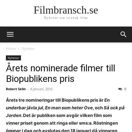
Filmbransch.se
Nyheter om svensk film
Home
Nyheter
Nyheter
Årets nominerade filmer till
Biopublikens pris
Robert Selin
-
8 januari, 2016
0
Årets tre nomineringar till Biopublikens pris är
En
underbar jävla jul
,
En man som heter Ove
, och
Så ock på
Jorden
. Det är publiken som avgör vilken film som
vinner priset genom att ringa eller sms:a. Röstningen
öppnar i dag och avslutas den 18 januari då vinnaren