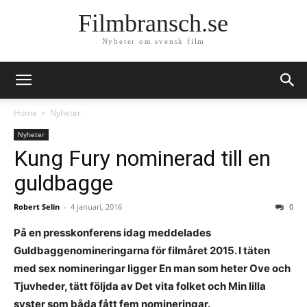
Filmbransch.se
Nyheter om svensk film
Home
Nyheter
Nyheter
Kung Fury nominerad till en
guldbagge
Robert Selin
-
4 januari, 2016
0
På en presskonferens idag meddelades
Guldbaggenomineringarna för filmåret 2015. I täten
med sex nomineringar ligger En man som heter Ove och
Tjuvheder, tätt följda av Det vita folket och Min lilla
syster som båda fått fem nomineringar.