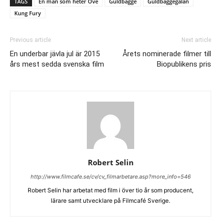
TAGS
En man som heter Ove
Guldbagge
Guldbaggegalan
Kung Fury
Previous article
Next article
En underbar jävla jul är 2015
Årets nominerade filmer till
års mest sedda svenska film
Biopublikens pris
Robert Selin
http://www.filmcafe.se/cv/cv_filmarbetare.asp?more_info=546
Robert Selin har arbetat med film i över tio år som producent,
lärare samt utvecklare på Filmcafé Sverige.