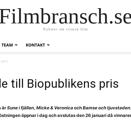
Filmbransch.s
Nyheter om svensk film
A TEAM
KONTAKT
 pris
 till Biopublikens pris
s är
Sune i fjällen
,
Micke & Veronica
och
Bamse och tjuvstaden
 Röstningen öppnar i dag och avslutas den 26 januari då vinnar