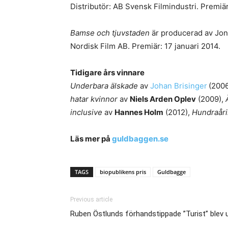
Distributör: AB Svensk Filmindustri. Premi
Bamse och tjuvstaden
är producerad av Jon
Nordisk Film AB. Premiär: 17 januari 2014.
Tidigare års vinnare
Underbara älskade
av
Johan Brisinger
(200
hatar kvinnor
av
Niels Arden Oplev
(2009),
inclusive
av
Hannes Holm
(2012),
Hundraåri
Läs mer på
guldbaggen.se
TAGS
biopublikens pris
Guldbagge
Previous article
Ruben Östlunds förhandstippade ”Turist” blev 