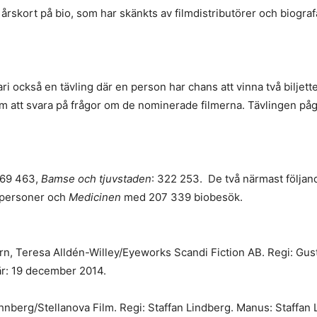
årskort på bio, som har skänkts av filmdistributörer och biogr
också en tävling där en person har chans att vinna två biljetter 
m att svara på frågor om de nominerade filmerna. Tävlingen pågå
369 463,
Bamse och tjuvstaden
: 322 253. De två närmast följan
 personer och
Medicinen
med 207 339 biobesök.
orn, Teresa Alldén-Willey/Eyeworks Scandi Fiction AB. Regi: G
är: 19 december 2014.
nberg/Stellanova Film. Regi: Staffan Lindberg. Manus: Staffan 