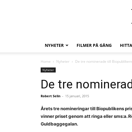
NYHETER
FILMER PÅ GÅNG
HITT
Home
Nyheter
De tre nominerade till Biopublikens
Nyheter
De tre nominerade
Robert Selin
-
15 januari, 2015
Årets tre nomineringar till Biopublikens pri
vinner priset genom att ringa eller sms:a.
Guldbaggegalan.