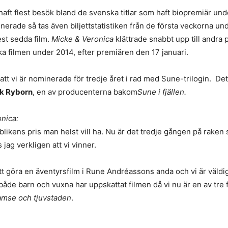
aft flest besök bland de svenska titlar som haft biopremiär und
inerade så tas även biljettstatistiken från de första veckorna u
st sedda film.
Micke & Veronica
klättrade snabbt upp till andra 
a filmen under 2014, efter premiären den 17 januari.
att vi är nominerade för tredje året i rad med Sune-trilogin. Det
ck Ryborn
, en av producenterna bakom
Sune i fjällen.
nica:
blikens pris man helst vill ha. Nu är det tredje gången på raken 
ag verkligen att vi vinner.
tt göra en äventyrsfilm i Rune Andréassons anda och vi är väld
 både barn och vuxna har uppskattat filmen då vi nu är en av tre
amse
och tjuvstaden
.