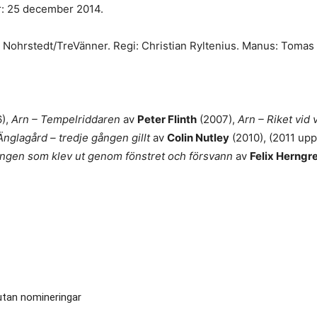
är: 25 december 2014.
 Nohrstedt/TreVänner. Regi: Christian Ryltenius. Manus: Tomas 
6),
Arn – Tempelriddaren
av
Peter Flinth
(2007),
Arn – Riket vid 
Änglagård – tredje gången gillt
av
Colin Nutley
(2010), (2011 upp
ngen som klev ut genom fönstret och försvann
av
Felix Herngr
utan nomineringar