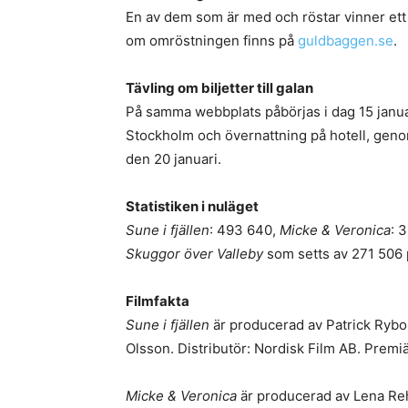
En av dem som är med och röstar vinner ett 
om omröstningen finns på
guldbaggen.se
.
Tävling om biljetter till galan
På samma webbplats påbörjas i dag 15 januari 
Stockholm och övernattning på hotell, geno
den 20 januari.
Statistiken i nuläget
Sune i fjällen
: 493 640,
Micke & Veronica
: 
Skuggor över Valleby
som setts av 271 506
Filmfakta
Sune i fjällen
är producerad av Patrick Ryb
Olsson. Distributör: Nordisk Film AB. Premi
Micke & Veronica
är producerad av Lena Reh