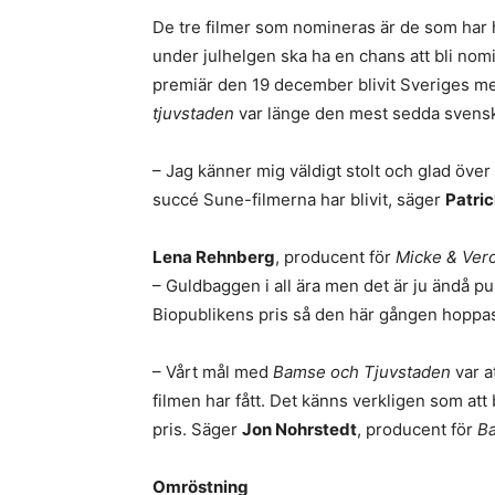
De tre filmer som nomineras är de som har h
under julhelgen ska ha en chans att bli nom
premiär den 19 december blivit Sveriges me
tjuvstaden
var länge den mest sedda svensk
– Jag känner mig väldigt stolt och glad över 
succé Sune-filmerna har blivit, säger
Patri
Lena Rehnberg
, producent för
Micke & Vero
– Guldbaggen i all ära men det är ju ändå pu
Biopublikens pris så den här gången hoppas j
– Vårt mål med
Bamse och Tjuvstaden
var a
filmen har fått. Det känns verkligen som att
pris. Säger
Jon Nohrstedt
, producent för
B
Omröstning