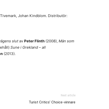
Tivemark, Johan Kindblom. Distributör:
vägens slut
av
Peter Flinth
(2008),
Män som
ehåll)
Sune i Grekland – all
en
(2013).
Next article
Turist Critics’ Choice-vinnare