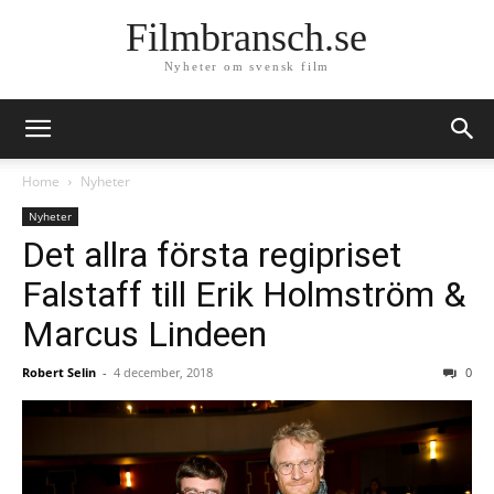
Filmbransch.se
Nyheter om svensk film
Home
Nyheter
Nyheter
Det allra första regipriset
Falstaff till Erik Holmström &
Marcus Lindeen
Robert Selin
-
4 december, 2018
0