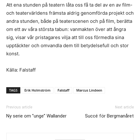
Att ena stunden på teatern låta oss få ta del av en av film-
och teatervärldens främsta aldrig genomförda projekt och
andra stunden, både på teaterscenen och på film, berätta
om ett av våra största tabun: vanmakten över att ångra
sig, visar vår pristagares vilja att till oss förmedla sina
upptäckter och omvandla dem till betydelsefull och stor
konst.
Källa: Falstaff
TAGS
Erik Holmström
Falstaff
Marcus Lindeen
Previous article
Next article
Ny serie om ”unge” Wallander
Succé för Bergmanåret