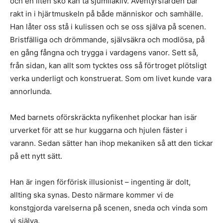
och en liten sko kan ta sjumilakliv. Äventyrsfärden bär
rakt in i hjärtmuskeln på både människor och samhälle.
Han låter oss stå i kulissen och se oss själva på scenen.
Bristfälliga och drömmande, självsäkra och modlösa, på
en gång fångna och trygga i vardagens vanor. Sett så,
från sidan, kan allt som tycktes oss så förtroget plötsligt
verka underligt och konstruerat. Som om livet kunde vara
annorlunda.
Med barnets oförskräckta nyfikenhet plockar han isär
urverket för att se hur kuggarna och hjulen fäster i
varann. Sedan sätter han ihop mekaniken så att den tickar
på ett nytt sätt.
Han är ingen förförisk illusionist – ingenting är dolt,
allting ska synas. Desto närmare kommer vi de
konstgjorda varelserna på scenen, sneda och vinda som
vi själva.