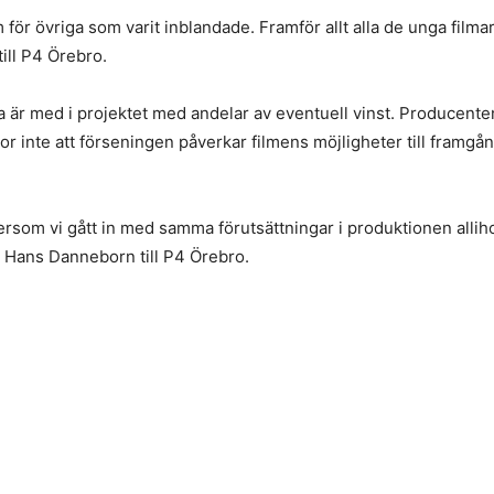
 för övriga som varit inblandade. Framför allt alla de unga film
ill P4 Örebro.
sta är med i projektet med andelar av eventuell vinst. Producen
ror inte att förseningen påverkar filmens möjligheter till fram
tersom vi gått in med samma förutsättningar i produktionen alli
er Hans Danneborn till P4 Örebro.