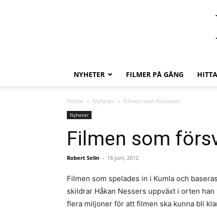
NYHETER
FILMER PÅ GÅNG
HITT
Home
Nyheter
Filmen som försvann
Nyheter
Filmen som förs
Robert Selin
-
18 juni, 2012
Filmen som spelades in i Kumla och baseras 
skildrar Håkan Nessers uppväxt i orten han v
flera miljoner för att filmen ska kunna bli kla