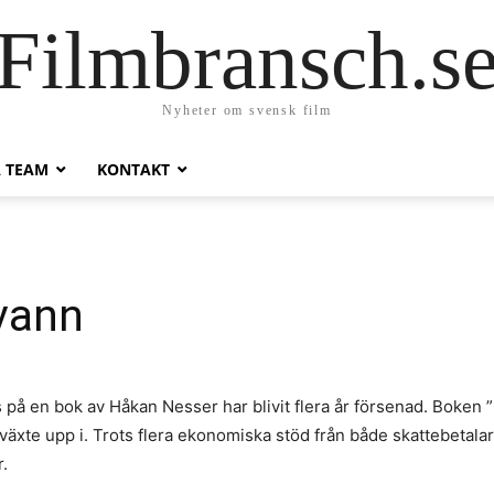
Filmbransch.s
Nyheter om svensk film
A TEAM
KONTAKT
vann
på en bok av Håkan Nesser har blivit flera år försenad. Boken ”O
äxte upp i. Trots flera ekonomiska stöd från både skattebetalare
r.