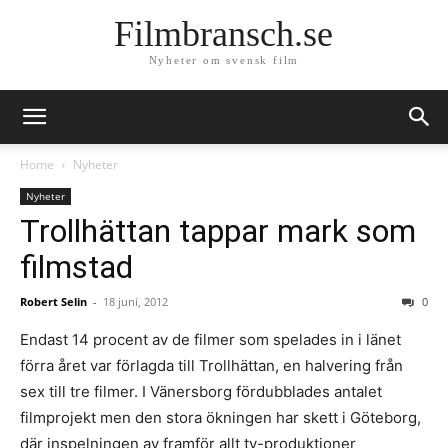
Filmbransch.se
Nyheter om svensk film
Home
Nyheter
Nyheter
Trollhättan tappar mark som
filmstad
Robert Selin
-
18 juni, 2012
0
Endast 14 procent av de filmer som spelades in i länet
förra året var förlagda till Trollhättan, en halvering från
sex till tre filmer. I Vänersborg fördubblades antalet
filmprojekt men den stora ökningen har skett i Göteborg,
där inspelningen av framför allt tv-produktioner