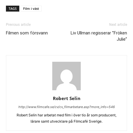
TAGS
Film i väst
Previous article
Next article
Filmen som försvann
Liv Ullman regisserar ”Fröken
Julie”
Robert Selin
http://www.filmcafe.se/cv/cv_filmarbetare.asp?more_info=546
Robert Selin har arbetat med film i över tio år som producent,
lärare samt utvecklare på Filmcafé Sverige.