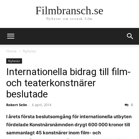
Filmbransch.se
Nyheter om svensk film
Home
Nyheter
Nyheter
Internationella bidrag till film-
och teaterkonstnärer
beslutade
Robert Selin
-
6 april, 2014
0
I årets första beslutsomgång för internationella utbyten
fördelade Konstnärsnämnden drygt 600 000 kronor till
sammanlagt 45 konstnärer inom film- och