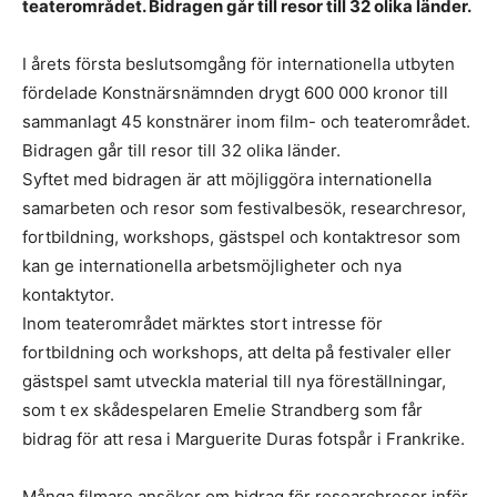
teaterområdet. Bidragen går till resor till 32 olika länder.
I årets första beslutsomgång för internationella utbyten
fördelade Konstnärsnämnden drygt 600 000 kronor till
sammanlagt 45 konstnärer inom film- och teaterområdet.
Bidragen går till resor till 32 olika länder.
Syftet med bidragen är att möjliggöra internationella
samarbeten och resor som festivalbesök, researchresor,
fortbildning, workshops, gästspel och kontaktresor som
kan ge internationella arbetsmöjligheter och nya
kontaktytor.
Inom teaterområdet märktes stort intresse för
fortbildning och workshops, att delta på festivaler eller
gästspel samt utveckla material till nya föreställningar,
som t ex skådespelaren Emelie Strandberg som får
bidrag för att resa i Marguerite Duras fotspår i Frankrike.
Många filmare ansöker om bidrag för researchresor inför