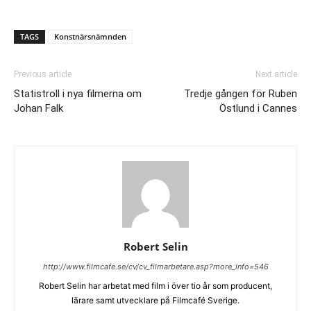
TAGS
Konstnärsnämnden
Previous article
Next article
Statistroll i nya filmerna om
Tredje gången för Ruben
Johan Falk
Östlund i Cannes
Robert Selin
http://www.filmcafe.se/cv/cv_filmarbetare.asp?more_info=546
Robert Selin har arbetat med film i över tio år som producent,
lärare samt utvecklare på Filmcafé Sverige.