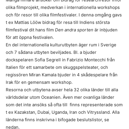
olika filmprojekt, medverkan i internationella workshops
och för resor till olika filmfestivaler. I denna omgång gavs
t ex Mattias Lööw bidrag för resa till Indiens största
filmfestival dit hans film
Den andra sporten
är inbjuden
för att öppna festivalen.
En del internationella kulturutbyten äger rum i Sverige
och 7 sådana utbyten beviljades. Bl. a bjuder
dockspelaren Sofia Segrell in Fabrizio Montecchi från
Italien för ett samarbete om skuggspelsteater, och
regissören Miran Kamala bjuder in 4 skådespelare från
Irak för en gemensam workshop.
Resorna och utbytena avser hela 32 olika länder till alla
världsdelar utom Oceanien. Även mer ovanliga länder
som det inte ansöks så ofta till finns representerade som
t ex Kazakstan, Dubai, Uganda, Iran och Vitryssland. Alla
länderna finns inskrivna i bifogade beslutslistor, se
nedan.