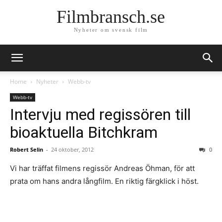
Filmbransch.se
Nyheter om svensk film
Home
Nyheter
Webb-tv
Webb-tv
Intervju med regissören till
bioaktuella Bitchkram
Robert Selin
-
24 oktober, 2012
0
Vi har träffat filmens regissör Andreas Öhman, för att
prata om hans andra långfilm. En riktig färgklick i höst.