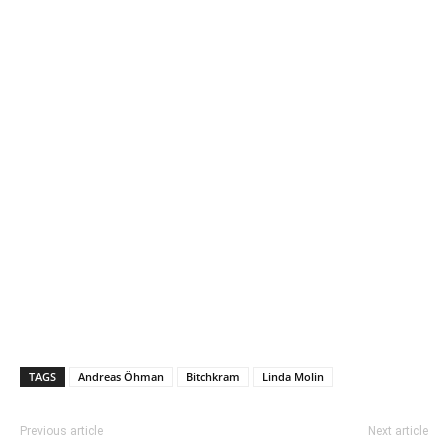
TAGS
Andreas Öhman
Bitchkram
Linda Molin
Previous article
Next article