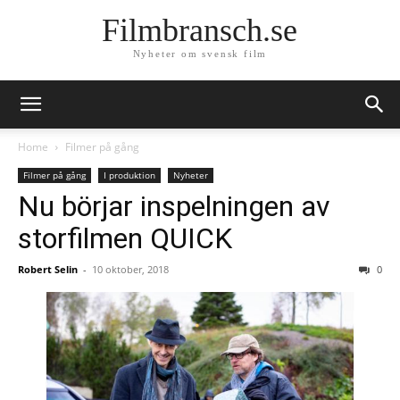
Filmbransch.se
Nyheter om svensk film
Home
Filmer på gång
Filmer på gång
I produktion
Nyheter
Nu börjar inspelningen av
storfilmen QUICK
Robert Selin
-
10 oktober, 2018
0