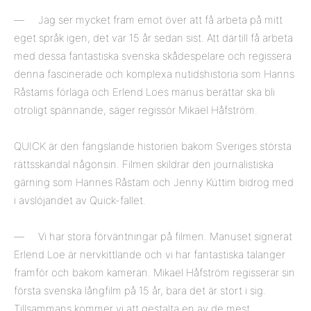
— Jag ser mycket fram emot över att få arbeta på mitt
eget språk igen, det var 15 år sedan sist. Att därtill få arbeta
med dessa fantastiska svenska skådespelare och regissera
denna fascinerade och komplexa nutidshistoria som Hanns
Råstams förlaga och Erlend Loes manus berättar ska bli
otroligt spännande, säger regissör Mikael Håfström.
QUICK är den fängslande historien bakom Sveriges största
rättsskandal någonsin. Filmen skildrar den journalistiska
gärning som Hannes Råstam och Jenny Küttim bidrog med
i avslöjandet av Quick-fallet.
— Vi har stora förväntningar på filmen. Manuset signerat
Erlend Loe är nervkittlande och vi har fantastiska talanger
framför och bakom kameran. Mikael Håfström regisserar sin
första svenska långfilm på 15 år, bara det är stort i sig.
Tillsammans kommer vi att gestalta en av de mest