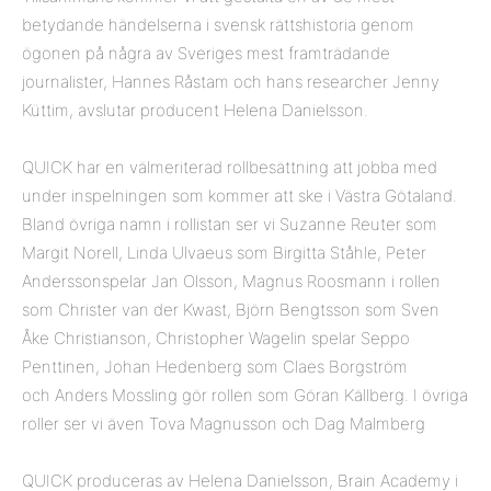
betydande händelserna i svensk rättshistoria genom
ögonen på några av Sveriges mest framträdande
journalister, Hannes Råstam och hans researcher Jenny
Küttim, avslutar producent Helena Danielsson.
QUICK har en välmeriterad rollbesättning att jobba med
under inspelningen som kommer att ske i Västra Götaland.
Bland övriga namn i rollistan ser vi Suzanne Reuter som
Margit Norell, Linda Ulvaeus som Birgitta Ståhle, Peter
Anderssonspelar Jan Olsson, Magnus Roosmann i rollen
som Christer van der Kwast, Björn Bengtsson som Sven
Åke Christianson, Christopher Wagelin spelar Seppo
Penttinen, Johan Hedenberg som Claes Borgström
och Anders Mossling gör rollen som Göran Källberg. I övriga
roller ser vi även Tova Magnusson och Dag Malmberg
QUICK produceras av Helena Danielsson, Brain Academy i