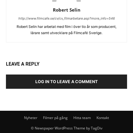
Robert Selin
http://www.filmcafe.se/cv/cv_filmarbetare.asp?more_info=546
Robert Selin har arbetat med film i över tio år som producent,
lärare samt utvecklare på Filmcafé Sverige.
LEAVE A REPLY
LOG IN TO LEAVE A COMMENT
Nyheter
Filmer på gång
Hitta team
Kontakt
© Newspaper WordPress Theme by TagDiv