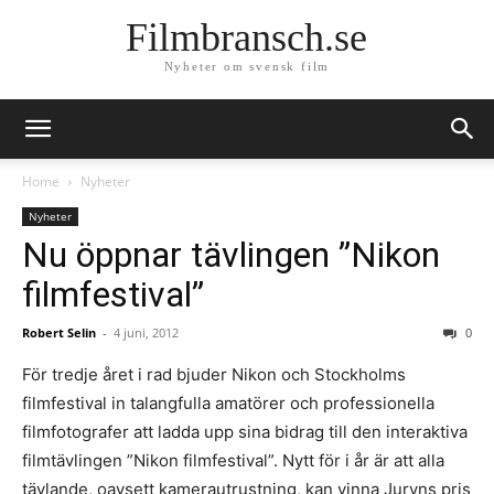
Filmbransch.se
Nyheter om svensk film
Home
Nyheter
Nyheter
Nu öppnar tävlingen ”Nikon
filmfestival”
Robert Selin
-
4 juni, 2012
0
För tredje året i rad bjuder Nikon och Stockholms
filmfestival in talangfulla amatörer och professionella
filmfotografer att ladda upp sina bidrag till den interaktiva
filmtävlingen ”Nikon filmfestival”. Nytt för i år är att alla
tävlande, oavsett kamerautrustning, kan vinna Juryns pris