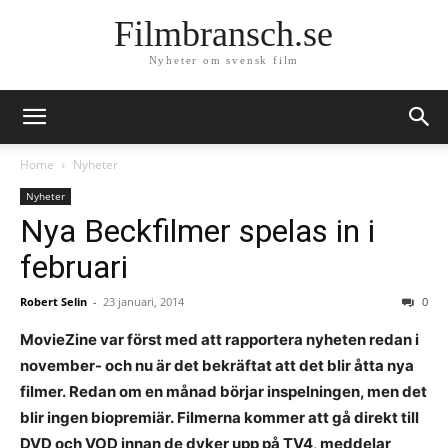
Filmbransch.se
Nyheter om svensk film
Home
Nyheter
Nyheter
Nya Beckfilmer spelas in i
februari
Robert Selin
-
23 januari, 2014
0
MovieZine var först med att rapportera nyheten redan i
november- och nu är det bekräftat att det blir åtta nya
filmer. Redan om en månad börjar inspelningen
, men det
blir ingen biopremiär. Filmerna kommer att gå direkt till
DVD och VOD innan de dyker upp på TV4, meddelar