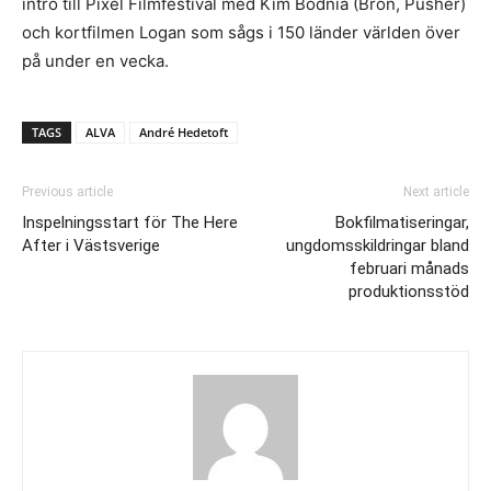
intro till Pixel Filmfestival med Kim Bodnia (Bron, Pusher)
och kortfilmen Logan som sågs i 150 länder världen över
på under en vecka.
TAGS
ALVA
André Hedetoft
Previous article
Next article
Inspelningsstart för The Here
Bokfilmatiseringar,
After i Västsverige
ungdomsskildringar bland
februari månads
produktionsstöd