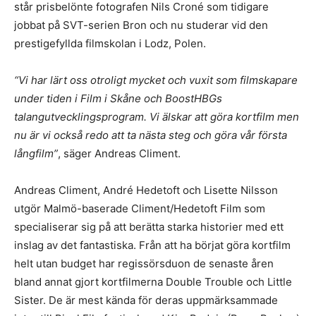
står prisbelönte fotografen Nils Croné som tidigare
jobbat på SVT-serien Bron och nu studerar vid den
prestigefyllda filmskolan i Lodz, Polen.
“Vi har lärt oss otroligt mycket och vuxit som filmskapare
under tiden i Film i Skåne och BoostHBGs
talangutvecklingsprogram. Vi älskar att göra kortfilm men
nu är vi också redo att ta nästa steg och göra vår första
långfilm”
, säger Andreas Climent.
Andreas Climent, André Hedetoft och Lisette Nilsson
utgör Malmö-baserade Climent/Hedetoft Film som
specialiserar sig på att berätta starka historier med ett
inslag av det fantastiska. Från att ha börjat göra kortfilm
helt utan budget har regissörsduon de senaste åren
bland annat gjort kortfilmerna Double Trouble och Little
Sister. De är mest kända för deras uppmärksammade