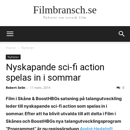
Filmbransch.se
Nyheter om svensk film
Home
Nyheter
Nyheter
Nyskapande sci-fi action
spelas in i sommar
Robert Selin
-
11 mars, 2014
0
Film i Skåne & BoostHBGs satsning på talangutveckling
leder till nyskapande sci-fi action som spelas in i
sommar. Efter att ha blivit utvalda till att delta i Film i
Skånes och BoostHBGs nya talangutvecklingsprogram
“Programmet” är nu regissörsduon
André Hedetoft