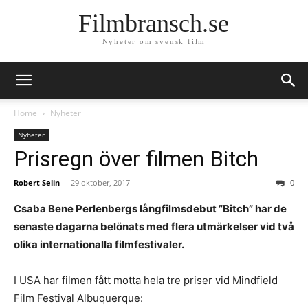
Filmbransch.se
Nyheter om svensk film
Home
Nyheter
Nyheter
Prisregn över filmen Bitch
Robert Selin
-
29 oktober, 2017
0
Csaba Bene Perlenbergs långfilmsdebut ”Bitch” har de
senaste dagarna belönats med flera utmärkelser vid två
olika internationalla filmfestivaler.
I USA har filmen fått motta hela tre priser vid Mindfield
Film Festival
Albuquerque
: