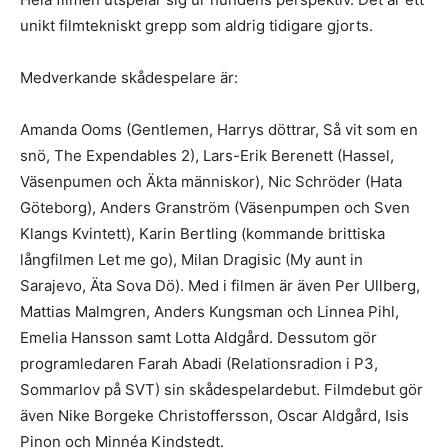
unikt filmtekniskt grepp som aldrig tidigare gjorts.
Medverkande skådespelare är:
Amanda Ooms (Gentlemen, Harrys döttrar, Så vit som en
snö, The Expendables 2), Lars-Erik Berenett (Hassel,
Väsenpumen och Äkta människor), Nic Schröder (Hata
Göteborg), Anders Granström (Väsenpumpen och Sven
Klangs Kvintett), Karin Bertling (kommande brittiska
långfilmen Let me go), Milan Dragisic (My aunt in
Sarajevo, Äta Sova Dö). Med i filmen är även Per Ullberg,
Mattias Malmgren, Anders Kungsman och Linnea Pihl,
Emelia Hansson samt Lotta Aldgård. Dessutom gör
programledaren Farah Abadi (Relationsradion i P3,
Sommarlov på SVT) sin skådespelardebut. Filmdebut gör
även Nike Borgeke Christoffersson, Oscar Aldgård, Isis
Pinon och Minnéa Kindstedt.