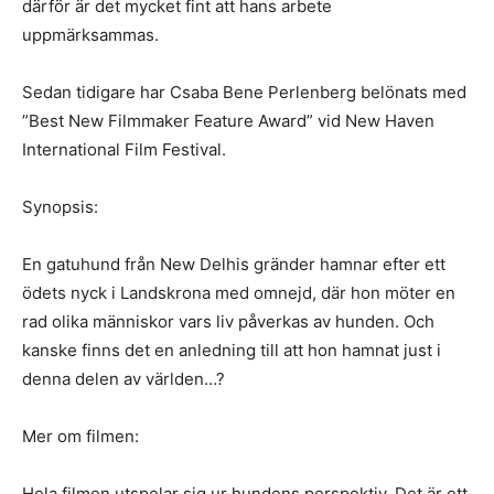
därför är det mycket fint att hans arbete
uppmärksammas.
Sedan tidigare har Csaba Bene Perlenberg belönats med
”Best New Filmmaker Feature Award” vid New Haven
International Film Festival.
Synopsis:
En gatuhund från New Delhis gränder hamnar efter ett
ödets nyck i Landskrona med omnejd, där hon möter en
rad olika människor vars liv påverkas av hunden. Och
kanske finns det en anledning till att hon hamnat just i
denna delen av världen…?
Mer om filmen:
Hela filmen utspelar sig ur hundens perspektiv. Det är ett