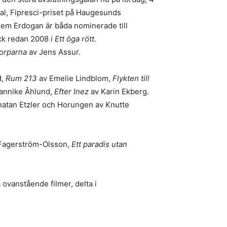
val, Fipresci-priset på Haugesunds
izem Erdogan är båda nominerade till
eck redan 2008
i Ett öga rött
.
orparna
av Jens Assur.
d,
Rum 213
av Emelie Lindblom,
Flykten till
Jannike Åhlund,
Efter Inez
av Karin Ekberg.
natan Etzler och Horungen av Knutte
Fagerström-Olsson,
Ett paradis utan
 ovanstående filmer, delta i