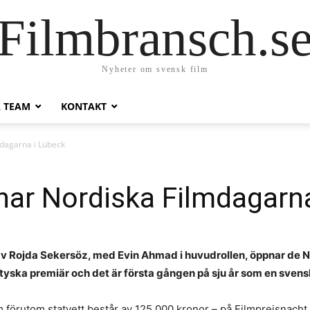
Filmbransch.s
Nyheter om svensk film
A TEAM
KONTAKT
dagarna i Lübeck
nar Nordiska Filmdagarn
v Rojda Sekersöz, med Evin Ahmad i huvudrollen, öppnar de N
yska premiär och det är första gången på sju år som en svensk
förutom statyett består av 125 000 kronor – på Filmpreisnacht,