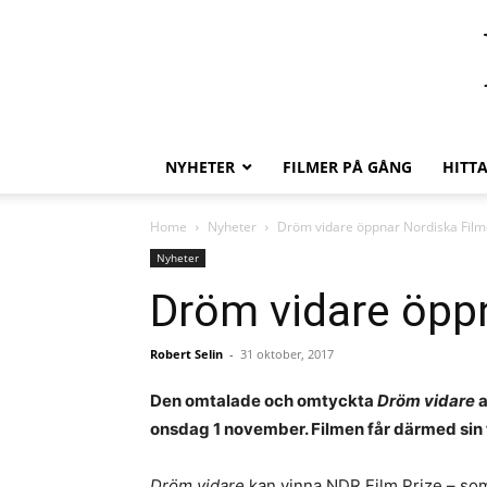
NYHETER
FILMER PÅ GÅNG
HITT
Home
Nyheter
Dröm vidare öppnar Nordiska Film
Nyheter
Dröm vidare öpp
Robert Selin
-
31 oktober, 2017
Den omtalade och omtyckta
Dröm vidare
a
onsdag 1 november. Filmen får därmed sin t
Dröm vidare
kan vinna NDR Film Prize – som 