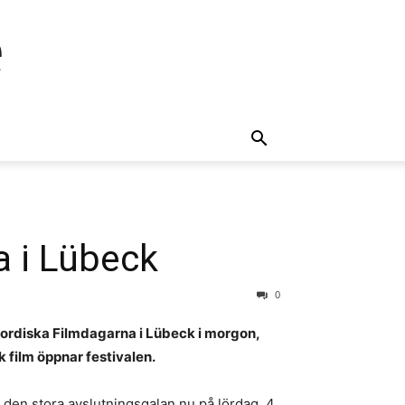
e
a i Lübeck
0
ordiska Filmdagarna i Lübeck i morgon,
 film öppnar festivalen.
 den stora avslutningsgalan nu på lördag, 4