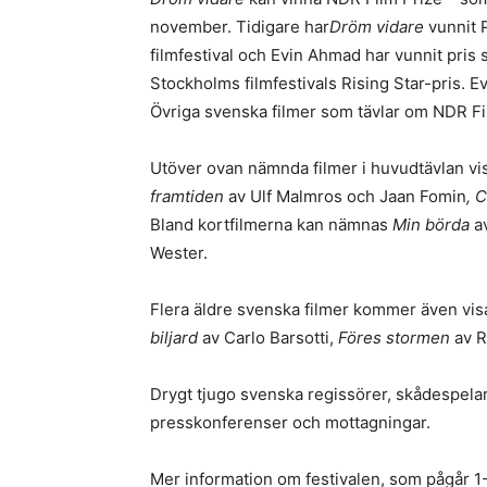
november. Tidigare har
Dröm vidare
vunnit P
filmfestival och Evin Ahmad har vunnit pris
Stockholms filmfestivals Rising Star-pris. 
Övriga svenska filmer som tävlar om NDR Fi
Utöver ovan nämnda filmer i huvudtävlan vi
framtiden
av Ulf Malmros och Jaan Fomin
, 
Bland kortfilmerna kan nämnas
Min börda
av
Wester.
Flera äldre svenska filmer kommer även visas
biljard
av Carlo Barsotti,
Föres stormen
av R
Drygt tjugo svenska regissörer, skådespelare
presskonferenser och mottagningar.
Mer information om festivalen, som pågår