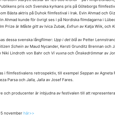
ublikens pris och Svenska kyrkans pris på Göteborgs filmfesti
 som Bästa aktris på Duhok filmfestival i Irak. Evin Ahmad och G
Evin Ahmad kunde för övrigt ses i på Nordiska filmdagarna i Lüb
lm Prize är
Måste gitt
av Ivica Zubak
, Exfrun
av Katja Wiik, och
K
sas dessa svenska långfilmer:
Upp i det blå
av Petter Lennstran
Citizen Schein
av Maud Nycander, Kersti Grunditz Brennan och 
 Niki Lindroth von Bahr och
Vi vuxna
och
Önskedrömmar
av Jo
 i filmfestivalens retrospektiv, till exempel
Seppan
av Agneta 
eza Parsa och
Jalla, Jalla
av Josef Fares.
 och producenter är inbjudna av festivalen till att representera
 1-5 november
här>>