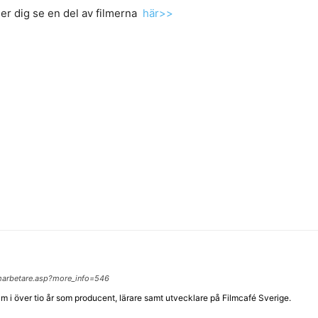
er dig se en del av filmerna
här>>
lmarbetare.asp?more_info=546
lm i över tio år som producent, lärare samt utvecklare på Filmcafé Sverige.