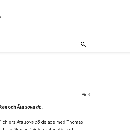
e
0
aken
och
Äta sova dö
.
 Pichlers
Äta sova dö
delade med Thomas
te fram filmens “highly authentic and