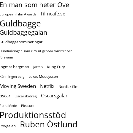
En man som heter Ove
Filmcafe.se
European Film Awards
Guldbagge
Guldbaggegalan
Guldbaggenomineringar
Hundraåringen som klev ut genom fönstret och
försvann
Ingmar bergman
Kung Fury
Jätten
Lukas Moodysson
Känn ingen sorg
Moving Sweden
Netflix
Nordisk film
Oscarsgalan
oscar
Oscarsbidrag
Petra Mede
Pleasure
Produktionsstöd
Ruben Östlund
Roygalan