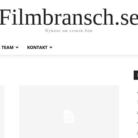
Filmbransch.s
Nyheter om svensk film
A TEAM
KONTAKT