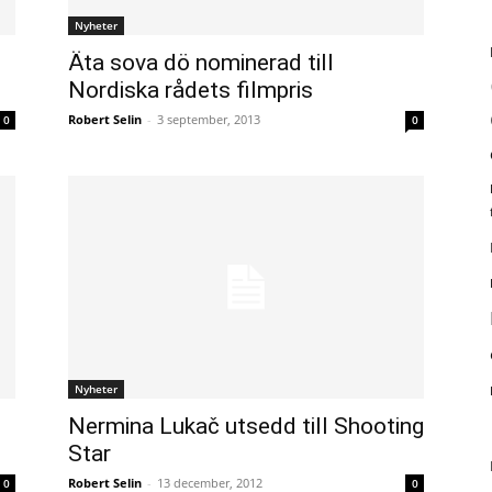
Nyheter
Äta sova dö nominerad till
Nordiska rådets filmpris
Robert Selin
-
3 september, 2013
0
0
Nyheter
Nermina Lukač utsedd till Shooting
Star
Robert Selin
-
13 december, 2012
0
0