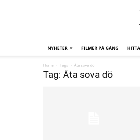
NYHETER
FILMER PÅ GÅNG
HITT
Home
Tags
Äta sova dö
Tag: Äta sova dö