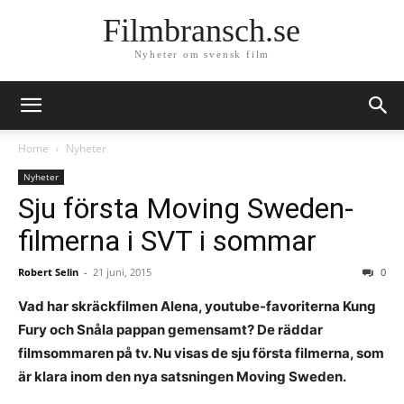
Filmbransch.se
Nyheter om svensk film
Home
Nyheter
Nyheter
Sju första Moving Sweden-
filmerna i SVT i sommar
Robert Selin
-
21 juni, 2015
0
Vad har skräckfilmen Alena, youtube-favoriterna Kung
Fury och Snåla pappan gemensamt? De räddar
filmsommaren på tv. Nu visas de sju första filmerna, som
är klara inom den nya satsningen Moving Sweden.