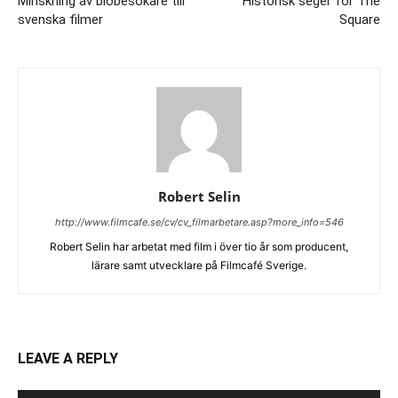
Minskning av biobesökare till
Historisk seger för The
svenska filmer
Square
Robert Selin
http://www.filmcafe.se/cv/cv_filmarbetare.asp?more_info=546
Robert Selin har arbetat med film i över tio år som producent,
lärare samt utvecklare på Filmcafé Sverige.
LEAVE A REPLY