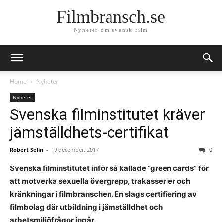
Filmbransch.se
Nyheter om svensk film
Home
Nyheter
Nyheter
Svenska filminstitutet kräver
jämställdhets-certifikat
Robert Selin
-
19 december, 2017
0
Svenska filminstitutet inför så kallade ”green cards” för
att motverka sexuella övergrepp, trakasserier och
kränkningar i filmbranschen. En slags certifiering av
filmbolag där utbildning i jämställdhet och
arbetsmiljöfrågor ingår.