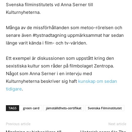
Svenska filminstitutets vd Anna Serner till
Kulturnyheterna.
Många av de missförhållanden som metoo-rörelsen och
senare även #tystnadtagning uppmärksammat har sedan
länge varit kända i film- och tv-världen.
Ett exempel är diskussionen som uppstått kring den
sexistiska kultur som råder på
filmbolaget Zentropa
.
Något som Anna Serner i en intervju med
Kulturnyheterna beskriver sig haft
kunskap om sedan
tidigare
.
TAGS
green card
jämställdhets-certifikat
Svenska Filminstitutet
Previous article
Next article